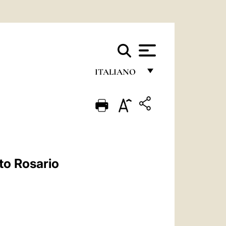
ITALIANO
FRANÇAIS
ENGLISH
ITALIANO
PORTUGUÊS
to Rosario
ESPAÑOL
DEUTSCH
POLSKI