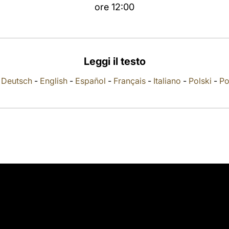
ore 12:00
Leggi il testo
-
Deutsch
-
English
-
Español
-
Français
-
Italiano
-
Polski
-
Po