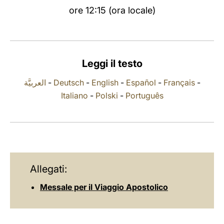
ore 12:15 (ora locale)
LATINE
Leggi il testo
العربيَّة
-
Deutsch
-
English
-
Español
-
Français
-
Italiano
-
Polski
-
Português
Allegati:
Messale per il Viaggio Apostolico