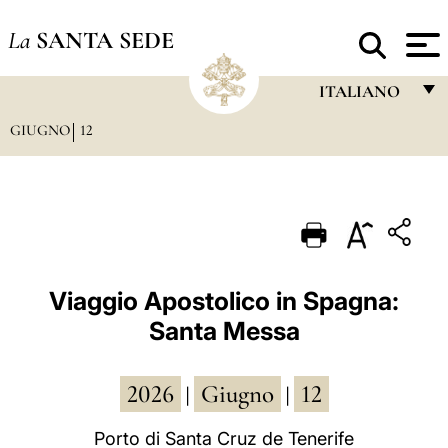
La
SANTA SEDE
ITALIANO
GIUGNO
12
FRANÇAIS
ENGLISH
ITALIANO
PORTUGUÊS
ESPAÑOL
Viaggio Apostolico in Spagna:
Santa Messa
DEUTSCH
POLSKI
2026
Giugno
12
|
|
العربيّة
Porto di Santa Cruz de Tenerife
中文