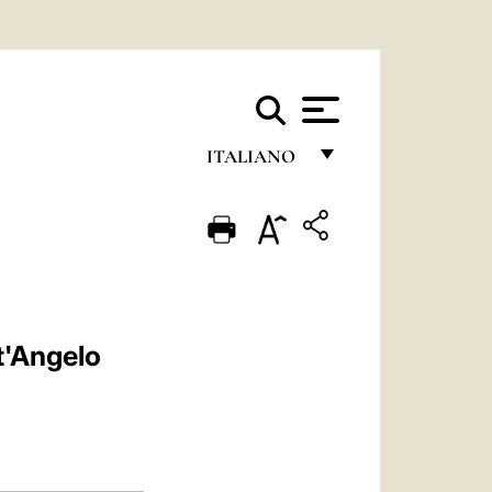
ITALIANO
FRANÇAIS
ENGLISH
ITALIANO
PORTUGUÊS
t'Angelo
ESPAÑOL
DEUTSCH
POLSKI