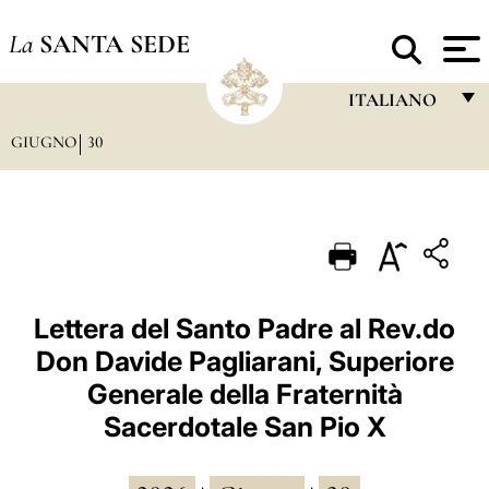
La
SANTA SEDE
ITALIANO
GIUGNO
30
FRANÇAIS
ENGLISH
ITALIANO
PORTUGUÊS
ESPAÑOL
Lettera del Santo Padre al Rev.do
Don Davide Pagliarani, Superiore
DEUTSCH
Generale della Fraternità
POLSKI
Sacerdotale San Pio X
العربيّة
中文