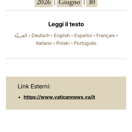
2026
Giugno
30
|
|
LATINE
Leggi il testo
العربيَّة
-
Deutsch
-
English
-
Español
-
Français
-
Italiano
-
Polski
-
Português
Link Esterni:
https://www.vaticannews.va/it