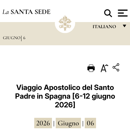
La
SANTA SEDE
ITALIANO
GIUGNO
6
FRANÇAIS
ENGLISH
ITALIANO
PORTUGUÊS
ESPAÑOL
Viaggio Apostolico del Santo
Padre in Spagna [6-12 giugno
DEUTSCH
2026]
POLSKI
العربيّة
2026
Giugno
06
|
|
中文