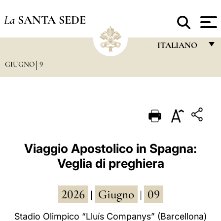
La
SANTA SEDE
ITALIANO
GIUGNO
9
FRANÇAIS
ENGLISH
ITALIANO
PORTUGUÊS
ESPAÑOL
Viaggio Apostolico in Spagna:
Veglia di preghiera
DEUTSCH
POLSKI
2026
Giugno
09
|
|
العربيّة
Stadio Olimpico “Lluís Companys” (Barcellona)
中文