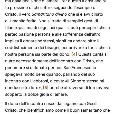
ma dalla decisione di amare. Per questo il cristiano si
fa prossimo di chi soffre, seguendo l’esempio di
Cristo, il vero
Samaritano divino
che si è avvicinato
all’umanità ferita. Non si tratta di semplici gesti di
filantropia, ma di segni nei quali si può percepire che la
partecipazione personale alle sofferenze dell’altro
implica il donare sé stessi, significa andare oltre il
soddisfacimento dei bisogni, per arrivare a far sì che la
nostra persona sia parte del dono.
[4]
Questa carità si
nutre necessariamente dell’incontro con Cristo, che
per amore si è donato per noi. San Francesco lo
spiegava molto bene quando, parlando del suo
incontro con i lebbrosi, diceva: «Il Signore stesso mi
condusse tra loro»,
[5]
perché attraverso di loro aveva
scoperto la dolce gioia di amare.
Il dono dell’incontro nasce dal legame con Gesù
Cristo, che identifichiamo come il buon samaritano che