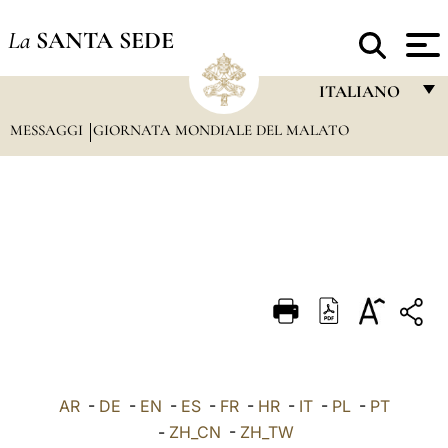
La
SANTA SEDE
ITALIANO
MESSAGGI
GIORNATA MONDIALE DEL MALATO
FRANÇAIS
ENGLISH
ITALIANO
PORTUGUÊS
ESPAÑOL
DEUTSCH
POLSKI
العربيّة
AR
-
DE
-
EN
-
ES
-
FR
-
HR
-
IT
-
PL
-
PT
-
ZH_CN
-
ZH_TW
中文