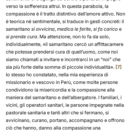
verso la sofferenza altrui. In questa parabola, la
compassione è il tratto distintivo dell’amore attivo. Non
è teorica né sentimentale, si traduce in gesti concreti: il
samaritano
si avvicina
,
medica le ferite
,
si fa carico
e
si prende cura
. Ma attenzione, non lo fa da solo,
individualmente, «il samaritano cercò un affittacamere
che potesse prendersi cura di quell’uomo, come noi
siamo chiamati a invitare e incontrarci in un “noi” che
sia più forte della somma di piccole individualità».
[7]
Io stesso ho constatato, nella mia esperienza di
missionario e vescovo in Perù, come molte persone
condividono la misericordia e la compassione alla
maniera del samaritano e dell’albergatore. I familiari, i
vicini, gli operatori sanitari, le persone impegnate nella
pastorale sanitaria e tanti altri che si fermano, si
avvicinano, curano, portano, accompagnano e offrono
ciò che hanno, danno alla compassione una