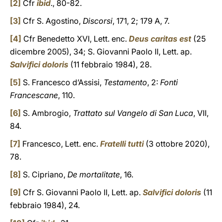
[2]
Cfr
ibid
., 80-82.
[3]
Cfr S. Agostino,
Discorsi
, 171, 2; 179 A, 7.
[4]
Cfr Benedetto XVI, Lett. enc.
Deus caritas est
(25
dicembre 2005), 34; S. Giovanni Paolo II, Lett. ap.
Salvifici doloris
(11 febbraio 1984), 28.
[5]
S. Francesco d’Assisi,
Testamento
, 2:
Fonti
Francescane
, 110.
[6]
S. Ambrogio,
Trattato sul Vangelo di San Luca
, VII,
84.
[7]
Francesco, Lett. enc.
Fratelli tutti
(3 ottobre 2020),
78.
[8]
S. Cipriano,
De mortalitate
, 16.
[9]
Cfr S. Giovanni Paolo II, Lett. ap.
Salvifici doloris
(11
febbraio 1984), 24.