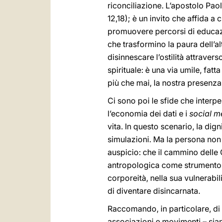
riconciliazione. L’apostolo Paol
12,18); è un invito che affida 
promuovere percorsi di educazio
che trasformino la paura dell’a
disinnescare l’ostilità attravers
spirituale: è una via umile, fat
più che mai, la nostra presenza 
Ci sono poi le sfide che interpel
l’economia dei dati e i
social m
vita. In questo scenario, la dig
simulazioni. Ma la persona non 
auspicio: che il cammino delle C
antropologica come strumento e
corporeità, nella sua vulnerabili
di diventare disincarnata.
Raccomando, in particolare, di c
associazioni e movimenti – sian