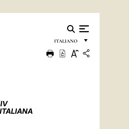
ITALIANO
FRANÇAIS
ENGLISH
ITALIANO
PORTUGUÊS
ESPAÑOL
IV
DEUTSCH
 ITALIANA
POLSKI