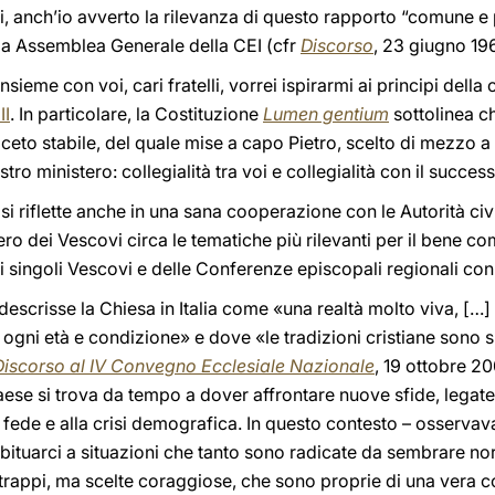
, anch’io avverto la rilevanza di questo rapporto “comune e 
ma Assemblea Generale della CEI (cfr
Discorso
, 23 giugno 19
nsieme con voi, cari fratelli, vorrei ispirarmi ai principi della 
II
. In particolare, la Costituzione
Lumen gentium
sottolinea ch
ceto stabile, del quale mise a capo Pietro, scelto di mezzo a 
stro ministero: collegialità tra voi e collegialità con il success
 riflette anche in una sana cooperazione con le Autorità civili
ero dei Vescovi circa le tematiche più rilevanti per il bene c
i singoli Vescovi e delle Conferenze episcopali regionali con ta
 descrisse la Chiesa in Italia come «una realtà molto viva, [
i ogni età e condizione» e dove «le tradizioni cristiane sono
Discorso al IV Convegno Ecclesiale Nazionale
, 19 ottobre 20
ese si trova da tempo a dover affrontare nuove sfide, legate
a fede e alla crisi demografica. In questo contesto – osserva
abituarci a situazioni che tanto sono radicate da sembrare no
trappi, ma scelte coraggiose, che sono proprie di una vera c