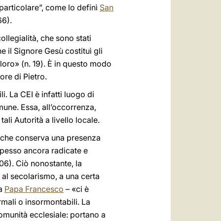
particolare”, come lo definì
San
66).
collegialità, che sono stati
e il Signore Gesù costituì gli
loro» (n. 19). È in questo modo
ore di Pietro.
. La CEI è infatti luogo di
omune. Essa, all’occorrenza,
li Autorità a livello locale.
…] che conserva una presenza
 spesso ancora radicate e
06). Ciò nonostante, la
 al secolarismo, a una certa
va
Papa Francesco
– «ci è
rmali o insormontabili. La
omunità ecclesiale: portano a