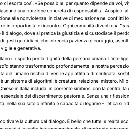
o ci esorta così: «Se possibile, per quanto dipende da voi, viv
a ciascuno una porzione concreta di responsabilità. Auspico, a
ne alla nonviolenza, iniziative di mediazione nei conflitti lo
ltro in opportunità di incontro. Ogni comunità diventi una “ca
o il dialogo, dove si pratica la giustizia e si custodisce il pe
ta di gesti quotidiani, che intreccia pazienza e coraggio, asco
vigile e generativa.
lano il rispetto per la dignità della persona umana. L’intellige
edia
stanno trasformando profondamente la nostra percezion
nità dell’umano rischia di venire appiattita o dimenticata, sost
è un sistema di algoritmi: è creatura, relazione, mistero. Mi 
hiese in Italia includa, in coerente simbiosi con la centralità 
ssenziale del discernimento pastorale. Senza una riflessione
tà, nella sua sete d’infinito e capacità di legame – l’etica si r
oltivare la cultura del dialogo. È bello che tutte le realtà ecc
o spazi di ascolto intergenerazionale, di confronto con mondi