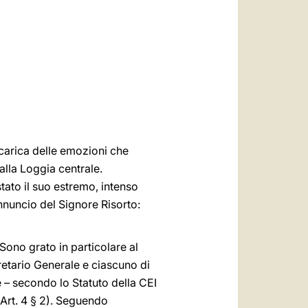
العربيّة
中文
LATINE
 carica delle emozioni che
alla Loggia centrale.
stato il suo estremo, intenso
’annuncio del Signore Risorto:
Sono grato in particolare al
gretario Generale e ciascuno di
he – secondo lo Statuto della CEI
Art. 4 § 2). Seguendo