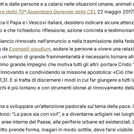
ti e dalle persone e a calarsi nelle situazioni umane, animati d
ura della 70ª Assemblea Generale della CEI
, 22 maggio 2017)
tra il Papa e i Vescovi italiani, desidero indicare alcune atten
 e che richiedono riflessione, azione concreta e testimonia
lancio rinnovato nell’annuncio e nella trasmissione della fede
ta da
Evangelii gaudium
, aiutare le persone a vivere una rela
In un tempo di grande frammentarietà è necessario tornare al
primo grande impegno che motiva tutti gli altri: portare Cristo 
, rinnovando e condividendo la missione apostolica: «Ciò che
1,3). E si tratta di discernere i modi in cui far giungere a tutti
 chi è più lontano e con strumenti idonei al rinnovamento dell
a a sviluppare un’attenzione pastorale sul tema della pace. Il S
no: “La pace sia con voi!”, e a diventarne artigiani nei luogh
le aree interne del Paese, alle periferie urbane ed esistenziali
onflitto prende forma, magari in modo sottile, deve farsi visibi