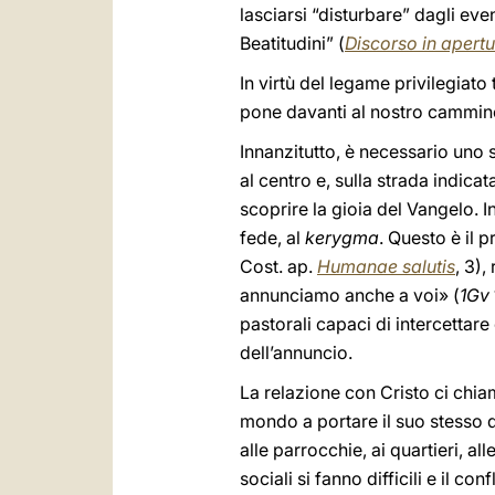
lasciarsi “disturbare” dagli even
Beatitudini” (
Discorso in apert
In virtù del legame privilegiato 
pone davanti al nostro cammino
Innanzitutto, è necessario uno s
al centro e, sulla strada indica
scoprire la gioia del Vangelo. 
fede, al
kerygma
. Questo è il 
Cost. ap.
Humanae salutis
, 3)
annunciamo anche a voi» (
1Gv
pastorali capaci di intercettare
dell’annuncio.
La relazione con Cristo ci chiam
mondo a portare il suo stesso do
alle parrocchie, ai quartieri, al
sociali si fanno difficili e il c