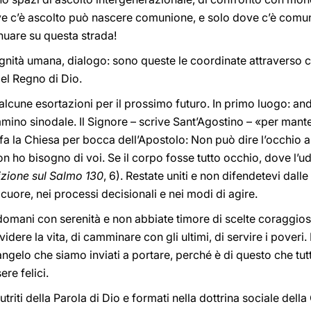
ove c’è ascolto può nascere comunione, e solo dove c’è comun
inuare su questa strada!
gnità umana, dialogo: sono queste le coordinate attraverso c
el Regno di Dio.
 alcune esortazioni per il prossimo futuro. In primo luogo: anda
ino sinodale. Il Signore – scrive Sant’Agostino – «per man
fa la Chiesa per bocca dell’Apostolo: Non può dire l’occhio a
non ho bisogno di voi. Se il corpo fosse tutto occhio, dove l’ud
zione sul Salmo 130
, 6). Restate uniti e non difendetevi dall
 cuore, nei processi decisionali e nei modi di agire.
domani con serenità e non abbiate timore di scelte coraggios
ividere la vita, di camminare con gli ultimi, di servire i pover
angelo che siamo inviati a portare, perché è di questo che tut
re felici.
nutriti della Parola di Dio e formati nella dottrina sociale dell