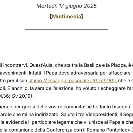
Martedì, 17 giugno 2025
[
Multimedia
]
___________________________________
ncontrarvi. Quest’Aula, che sta tra la Basilica e la Piazza, è
venimenti. Infatti il Papa deve attraversarla per affacciarsi 
tto per il suo
ultimo Messaggio pasquale
Urbi et Orbi
, che è 
poli. E anch’io, la sera dell’elezione, ho voluto riecheggiare l
4,36;
Gv
20,19).
iera e per quella delle vostre comunità: ne ho tanto bisogno! 
role che mi ha indirizzato. Saluto i tre Vicepresidenti, il Se
talia evidenzia il particolare legame che vi unisce al Papa e c
are la comunione della Conferenza con il Romano Pontefice» (