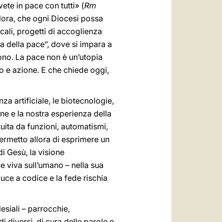
ete in pace con tutti» (
Rm
llora, che ogni Diocesi possa
cali, progetti di accoglienza
sa della pace”, dove si impara a
rdono. La pace non è un’utopia
lto e azione. E che chiede oggi,
nza artificiale, le biotecnologie,
e e la nostra esperienza della
ituita da funzioni, automatismi,
permetto allora di esprimere un
di Gesù, la visione
 viva sull’umano – nella sua
iduce a codice e la fede rischia
lesiali – parrocchie,
 diversi, di cura delle parole e