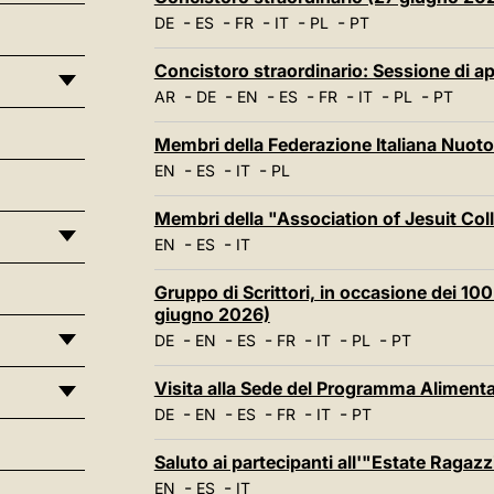
-
-
-
-
-
DE
ES
FR
IT
PL
PT
Concistoro straordinario: Sessione di a
-
-
-
-
-
-
-
AR
DE
EN
ES
FR
IT
PL
PT
Membri della Federazione Italiana Nuot
-
-
-
EN
ES
IT
PL
Membri della "Association of Jesuit Col
-
-
EN
ES
IT
Gruppo di Scrittori, in occasione dei 100 
giugno 2026)
-
-
-
-
-
-
DE
EN
ES
FR
IT
PL
PT
Visita alla Sede del Programma Aliment
-
-
-
-
-
DE
EN
ES
FR
IT
PT
Saluto ai partecipanti all'"Estate Ragaz
-
-
EN
ES
IT