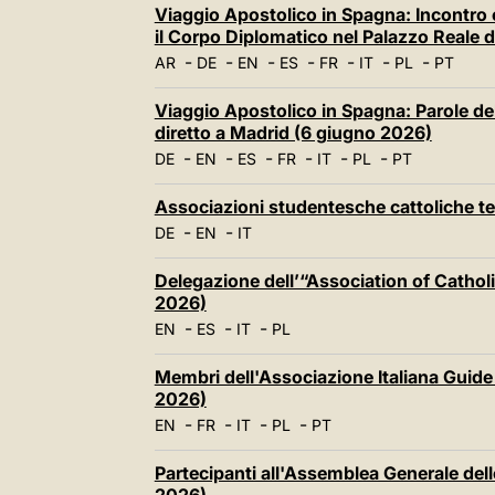
Viaggio Apostolico in Spagna: Incontro c
il Corpo Diplomatico nel Palazzo Reale 
-
-
-
-
-
-
-
AR
DE
EN
ES
FR
IT
PL
PT
Viaggio Apostolico in Spagna: Parole del 
diretto a Madrid (6 giugno 2026)
-
-
-
-
-
-
DE
EN
ES
FR
IT
PL
PT
Associazioni studentesche cattoliche t
-
-
DE
EN
IT
Delegazione dell’“Association of Cathol
2026)
-
-
-
EN
ES
IT
PL
Membri dell'Associazione Italiana Guide 
2026)
-
-
-
-
EN
FR
IT
PL
PT
Partecipanti all'Assemblea Generale dell