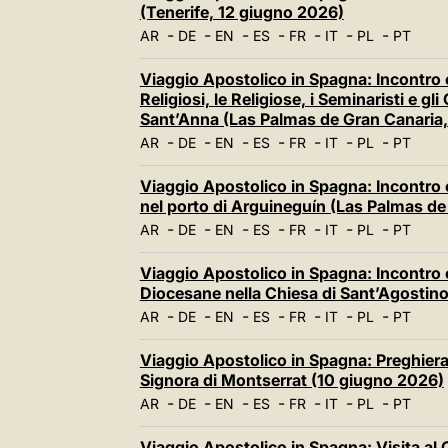
(Tenerife, 12 giugno 2026)
-
-
-
-
-
-
-
AR
DE
EN
ES
FR
IT
PL
PT
Viaggio Apostolico in Spagna: Incontro co
Religiosi, le Religiose, i Seminaristi e gli
Sant’Anna (Las Palmas de Gran Canaria,
-
-
-
-
-
-
-
AR
DE
EN
ES
FR
IT
PL
PT
Viaggio Apostolico in Spagna: Incontro c
nel porto di Arguineguín (Las Palmas de
-
-
-
-
-
-
-
AR
DE
EN
ES
FR
IT
PL
PT
Viaggio Apostolico in Spagna: Incontro c
Diocesane nella Chiesa di Sant’Agostino
-
-
-
-
-
-
-
AR
DE
EN
ES
FR
IT
PL
PT
Viaggio Apostolico in Spagna: Preghiera
Signora di Montserrat (10 giugno 2026)
-
-
-
-
-
-
-
AR
DE
EN
ES
FR
IT
PL
PT
Viaggio Apostolico in Spagna: Visita al 