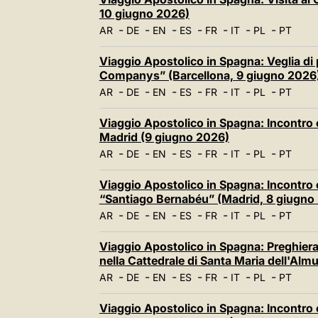
10 giugno 2026)
-
-
-
-
-
-
-
AR
DE
EN
ES
FR
IT
PL
PT
Viaggio Apostolico in Spagna: Veglia di 
Companys” (Barcellona, 9 giugno 2026
-
-
-
-
-
-
-
AR
DE
EN
ES
FR
IT
PL
PT
Viaggio Apostolico in Spagna: Incontro c
Madrid (9 giugno 2026)
-
-
-
-
-
-
-
AR
DE
EN
ES
FR
IT
PL
PT
Viaggio Apostolico in Spagna: Incontro 
“Santiago Bernabéu” (Madrid, 8 giugno
-
-
-
-
-
-
-
AR
DE
EN
ES
FR
IT
PL
PT
Viaggio Apostolico in Spagna: Preghier
nella Cattedrale di Santa Maria dell'Al
-
-
-
-
-
-
-
AR
DE
EN
ES
FR
IT
PL
PT
Viaggio Apostolico in Spagna: Incontro c