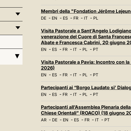
Membri della "Fondation Jérôme Lejeun
-
-
-
-
-
DE
EN
ES
FR
IT
PL
Visita Pastorale a Sant’Angelo Lodigia
venerazione del Cuore di Santa Francesc
Abate e Francesca Cabrini, 20 giugno 2
-
-
-
-
-
EN
ES
FR
IT
PL
PT
Visita Pastorale a Pavia: Incontro con la
2026)
-
-
-
-
-
EN
ES
FR
IT
PL
PT
Partecipanti ai “Borgo Laudato si’ Dial
-
-
-
-
-
EN
ES
FR
IT
PL
PT
Partecipanti all’Assemblea Plenaria della
Chiese Orientali” (ROACO) (18 giugno 2
-
-
-
-
-
-
AR
DE
EN
ES
FR
IT
PT