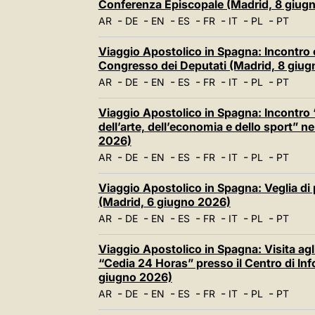
Conferenza Episcopale (Madrid, 8 giug
-
-
-
-
-
-
-
AR
DE
EN
ES
FR
IT
PL
PT
Viaggio Apostolico in Spagna: Incontro
Congresso dei Deputati (Madrid, 8 giu
-
-
-
-
-
-
-
AR
DE
EN
ES
FR
IT
PL
PT
Viaggio Apostolico in Spagna: Incontro “
dell’arte, dell’economia e dello sport” 
2026)
-
-
-
-
-
-
-
AR
DE
EN
ES
FR
IT
PL
PT
Viaggio Apostolico in Spagna: Veglia di 
(Madrid, 6 giugno 2026)
-
-
-
-
-
-
-
AR
DE
EN
ES
FR
IT
PL
PT
Viaggio Apostolico in Spagna: Visita agli
“Cedia 24 Horas” presso il Centro di In
giugno 2026)
-
-
-
-
-
-
-
AR
DE
EN
ES
FR
IT
PL
PT