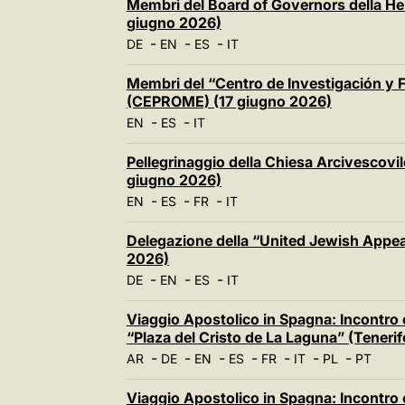
Membri del Board of Governors della H
giugno 2026)
-
-
-
DE
EN
ES
IT
Membri del “Centro de Investigación y 
(CEPROME) (17 giugno 2026)
-
-
EN
ES
IT
Pellegrinaggio della Chiesa Arcivescovi
giugno 2026)
-
-
-
EN
ES
FR
IT
Delegazione della “United Jewish Appea
2026)
-
-
-
DE
EN
ES
IT
Viaggio Apostolico in Spagna: Incontro co
“Plaza del Cristo de La Laguna” (Teneri
-
-
-
-
-
-
-
AR
DE
EN
ES
FR
IT
PL
PT
Viaggio Apostolico in Spagna: Incontro 