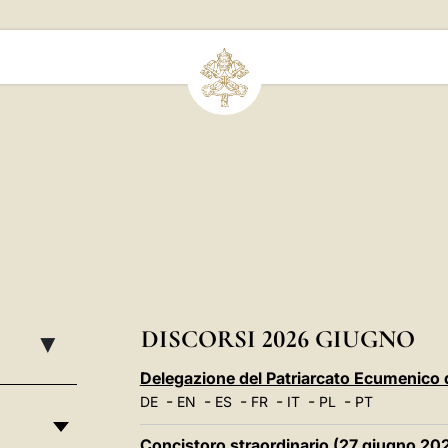
DISCORSI 2026 GIUGNO
▸
Delegazione del Patriarcato Ecumenico 
-
-
-
-
-
-
DE
EN
ES
FR
IT
PL
PT
Concistoro straordinario (27 giugno 20