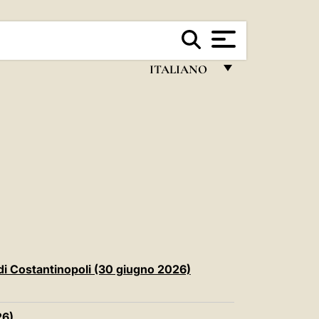
ITALIANO
FRANÇAIS
ENGLISH
ITALIANO
PORTUGUÊS
ESPAÑOL
DEUTSCH
POLSKI
di Costantinopoli (30 giugno 2026)
العربيّة
26)