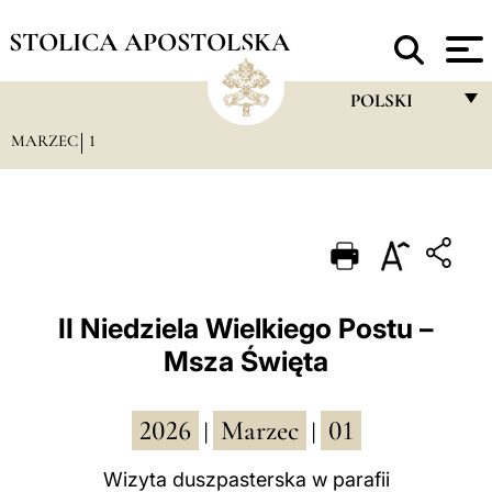
STOLICA APOSTOLSKA
POLSKI
MARZEC
1
FRANÇAIS
ENGLISH
ITALIANO
PORTUGUÊS
ESPAÑOL
II Niedziela Wielkiego Postu –
Msza Święta
DEUTSCH
POLSKI
2026
Marzec
01
|
|
العربيّة
Wizyta duszpasterska w parafii
中文