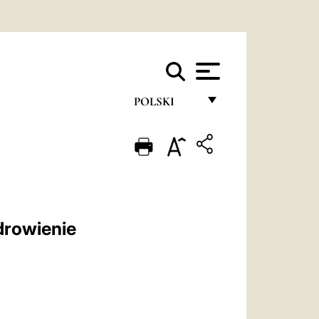
POLSKI
FRANÇAIS
ENGLISH
ITALIANO
PORTUGUÊS
drowienie
ESPAÑOL
DEUTSCH
POLSKI