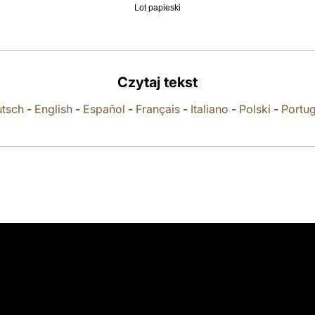
Lot papieski
Czytaj tekst
tsch
-
English
-
Español
-
Français
-
Italiano
-
Polski
-
Portu