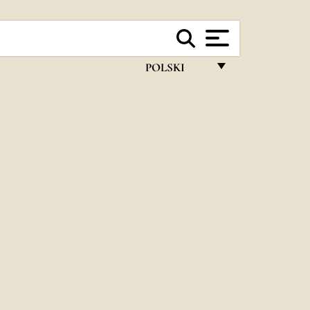
POLSKI
FRANÇAIS
ENGLISH
ITALIANO
PORTUGUÊS
ESPAÑOL
DEUTSCH
POLSKI
العربيّة