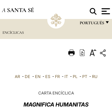
A
SANTA SÉ
PORTUGUÊS
ENCÍCLICAS
FRANÇAIS
ENGLISH
ITALIANO
PORTUGUÊS
ESPAÑOL
AR
-
DE
-
EN
-
ES
-
FR
-
IT
-
PL
-
PT
-
RU
DEUTSCH
POLSKI
CARTA ENCÍCLICA
العربيّة
MAGNIFICA HUMANITAS
中文