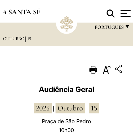
A
SANTA SÉ
PORTUGUÊS
OUTUBRO
15
FRANÇAIS
ENGLISH
ITALIANO
PORTUGUÊS
ESPAÑOL
Audiência Geral
DEUTSCH
2025
Outubro
15
POLSKI
|
|
العربيّة
Praça de São Pedro
10h00
中文