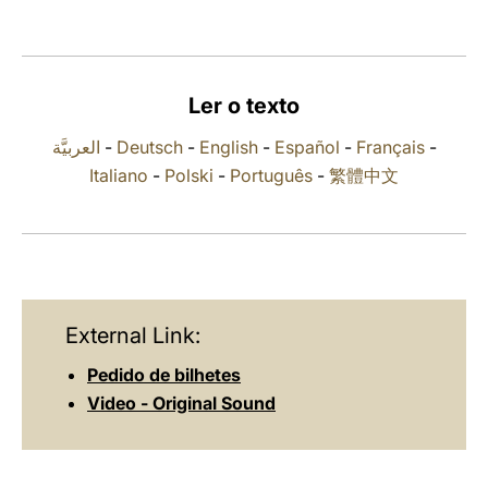
LATINE
Ler o texto
العربيَّة
-
Deutsch
-
English
-
Español
-
Français
-
Italiano
-
Polski
-
Português
-
繁體中文
External Link:
Pedido de bilhetes
Video - Original Sound