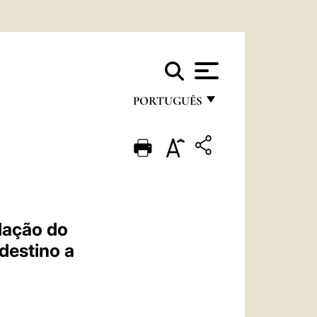
PORTUGUÊS
FRANÇAIS
ENGLISH
ITALIANO
PORTUGUÊS
dação do
ESPAÑOL
destino a
DEUTSCH
POLSKI