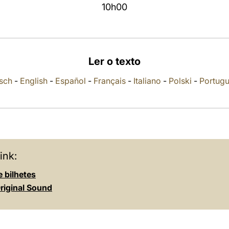
10h00
Ler o texto
sch
-
English
-
Español
-
Français
-
Italiano
-
Polski
-
Portug
ink:
 bilhetes
riginal Sound