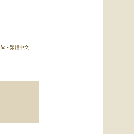
العربيّة
中文
LATINE
uês
-
繁體中文