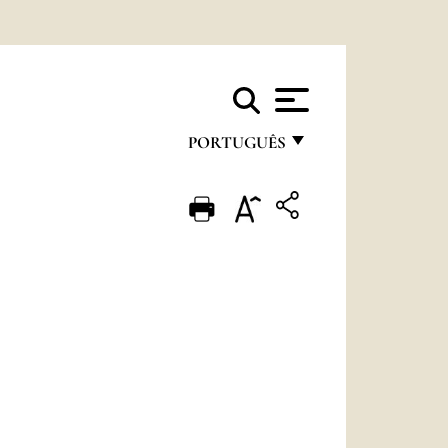
PORTUGUÊS
FRANÇAIS
ENGLISH
ITALIANO
PORTUGUÊS
ESPAÑOL
DEUTSCH
POLSKI