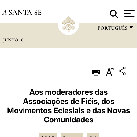
A
SANTA SÉ
PORTUGUÊS
JUNHO
6
FRANÇAIS
ENGLISH
ITALIANO
PORTUGUÊS
ESPAÑOL
Aos moderadores das
Associações de Fiéis, dos
DEUTSCH
Movimentos Eclesiais e das Novas
POLSKI
Comunidades
العربيّة
中文