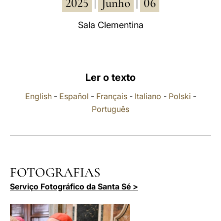
2025
Junho
06
|
|
LATINE
Sala Clementina
Ler o texto
English
-
Español
-
Français
-
Italiano
-
Polski
-
Português
FOTOGRAFIAS
Serviço Fotográfico da Santa Sé >