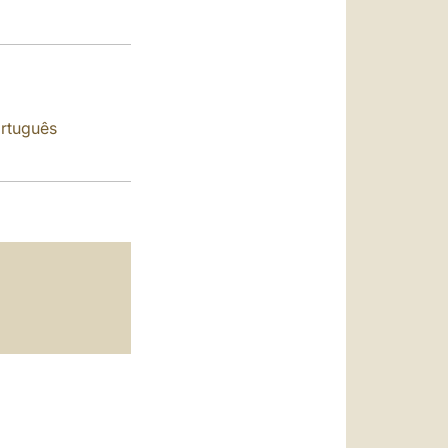
العربيّة
中文
LATINE
rtuguês