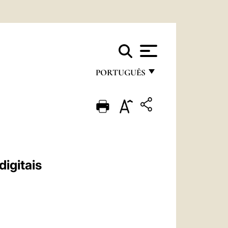
PORTUGUÊS
FRANÇAIS
ENGLISH
ITALIANO
PORTUGUÊS
digitais
ESPAÑOL
DEUTSCH
POLSKI