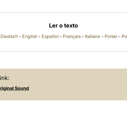
Ler o texto
-
Deutsch
-
English
-
Español
-
Français
-
Italiano
-
Polski
-
Po
ink:
riginal Sound