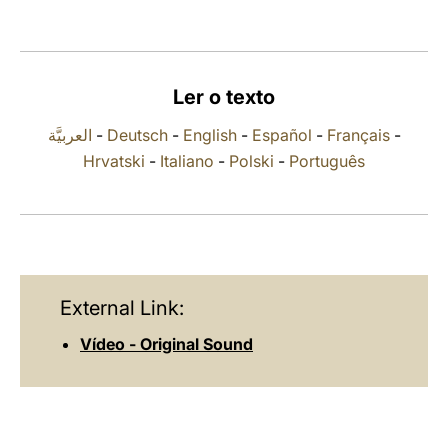
LATINE
Ler o texto
العربيَّة
-
Deutsch
-
English
-
Español
-
Français
-
Hrvatski
-
Italiano
-
Polski
-
Português
External Link:
Vídeo - Original Sound