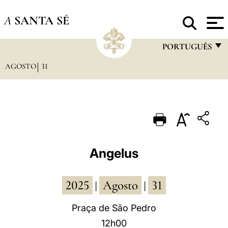
A
SANTA SÉ
PORTUGUÊS
AGOSTO
31
FRANÇAIS
ENGLISH
ITALIANO
PORTUGUÊS
ESPAÑOL
Angelus
DEUTSCH
2025
Agosto
31
POLSKI
|
|
العربيّة
Praça de São Pedro
12h00
中文