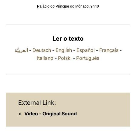
Palácio do Príncipe do Mónaco, 9h40
LATINE
Ler o texto
العربيَّة
-
Deutsch
-
English
-
Español
-
Français
-
Italiano
-
Polski
-
Português
External Link:
Vídeo - Original Sound