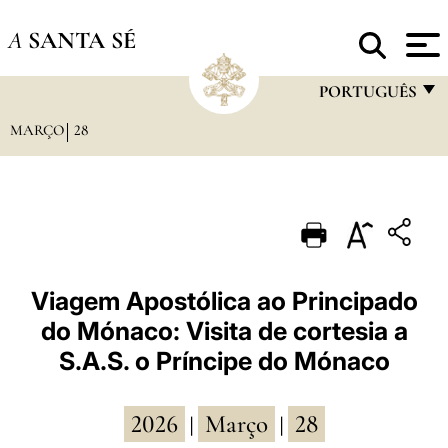
A
SANTA SÉ
PORTUGUÊS
MARÇO
28
FRANÇAIS
ENGLISH
ITALIANO
PORTUGUÊS
ESPAÑOL
Viagem Apostólica ao Principado
do Mónaco: Visita de cortesia a
DEUTSCH
S.A.S. o Príncipe do Mónaco
POLSKI
العربيّة
2026
Março
28
|
|
中文