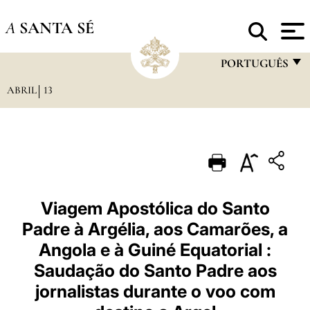
A
SANTA SÉ
PORTUGUÊS
ABRIL
13
FRANÇAIS
ENGLISH
ITALIANO
PORTUGUÊS
ESPAÑOL
Viagem Apostólica do Santo
Padre à Argélia, aos Camarões, a
DEUTSCH
Angola e à Guiné Equatorial :
POLSKI
Saudação do Santo Padre aos
العربيّة
jornalistas durante o voo com
中文