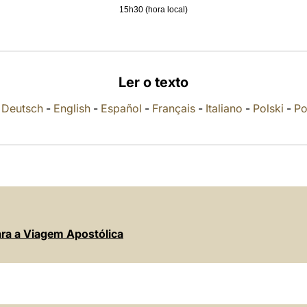
15h30 (hora local)
Ler o texto
-
Deutsch
-
English
-
Español
-
Français
-
Italiano
-
Polski
-
Po
ara a Viagem Apostólica