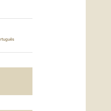
العربيّة
中文
LATINE
rtuguês