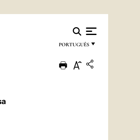
PORTUGUÊS
FRANÇAIS
ENGLISH
ITALIANO
PORTUGUÊS
sa
ESPAÑOL
DEUTSCH
POLSKI