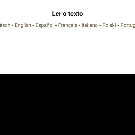
Ler o texto
tsch
-
English
-
Español
-
Français
-
Italiano
-
Polski
-
Portu