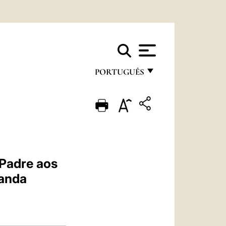
PORTUGUÊS
FRANÇAIS
ENGLISH
ITALIANO
PORTUGUÊS
 Padre aos
ESPAÑOL
uanda
DEUTSCH
POLSKI