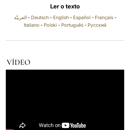
Ler o texto
LATINE
العربيَّة
-
Deutsch
-
English
-
Español
-
Français
-
Italiano
-
Polski
-
Português
-
Русский
VÍDEO