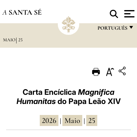
A
SANTA SÉ
PORTUGUÊS
MAIO
25
FRANÇAIS
ENGLISH
ITALIANO
PORTUGUÊS
ESPAÑOL
Carta Encíclica
Magnifica
Humanitas
do Papa Leão XIV
DEUTSCH
POLSKI
2026
Maio
25
|
|
العربيّة
中文