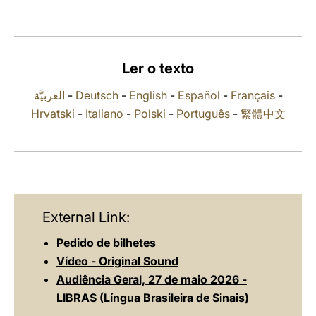
LATINE
Ler o texto
العربيَّة
-
Deutsch
-
English
-
Español
-
Français
-
Hrvatski
-
Italiano
-
Polski
-
Português
-
繁體中文
External Link:
Pedido de bilhetes
Vídeo - Original Sound
Audiência Geral, 27 de maio 2026 -
LIBRAS (Língua Brasileira de Sinais)