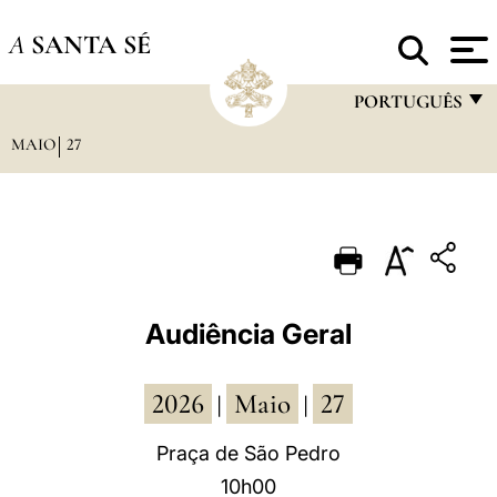
A
SANTA SÉ
PORTUGUÊS
MAIO
27
FRANÇAIS
ENGLISH
ITALIANO
PORTUGUÊS
ESPAÑOL
Audiência Geral
DEUTSCH
2026
Maio
27
POLSKI
|
|
العربيّة
Praça de São Pedro
10h00
中文