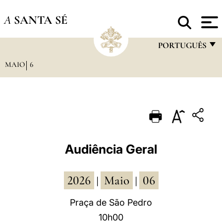
A
SANTA SÉ
PORTUGUÊS
MAIO
6
FRANÇAIS
ENGLISH
ITALIANO
PORTUGUÊS
ESPAÑOL
Audiência Geral
DEUTSCH
2026
Maio
06
POLSKI
|
|
العربيّة
Praça de São Pedro
10h00
中文