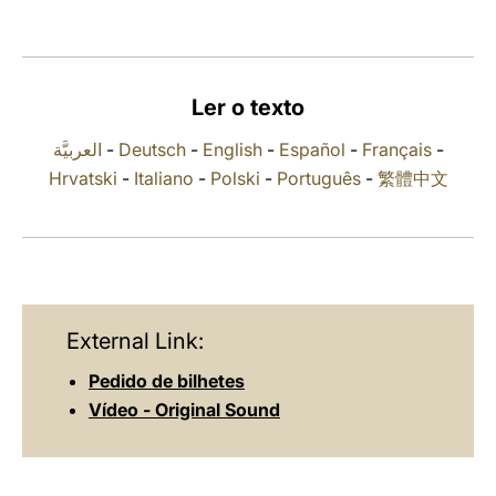
LATINE
Ler o texto
العربيَّة
-
Deutsch
-
English
-
Español
-
Français
-
Hrvatski
-
Italiano
-
Polski
-
Português
-
繁體中文
External Link:
Pedido de bilhetes
Vídeo - Original Sound