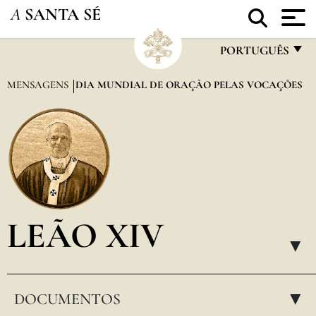
A
SANTA SÉ
PORTUGUÊS
FRANÇAIS
MENSAGENS
DIA MUNDIAL DE ORAÇÃO PELAS VOCAÇÕES
ENGLISH
ITALIANO
PORTUGUÊS
ESPAÑOL
DEUTSCH
LEÃO XIV
POLSKI
▸
العربيّة
DOCUMENTOS
中文
▸