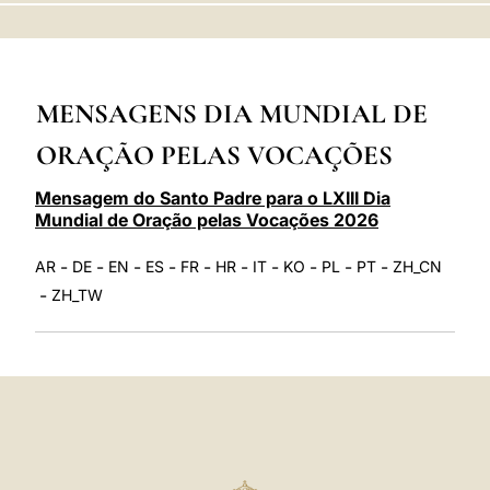
LATINE
MENSAGENS DIA MUNDIAL DE
ORAÇÃO PELAS VOCAÇÕES
Mensagem do Santo Padre para o LXIII Dia
Mundial de Oração pelas Vocações 2026
-
-
-
-
-
-
-
-
-
-
AR
DE
EN
ES
FR
HR
IT
KO
PL
PT
ZH_CN
-
ZH_TW