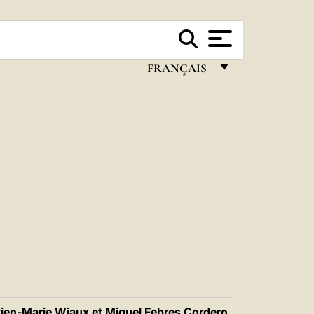
FRANÇAIS
FRANÇAIS
ENGLISH
ITALIANO
PORTUGUÊS
ESPAÑOL
DEUTSCH
POLSKI
العربيّة
utien-Marie Wiaux et Miguel Febres Cordero