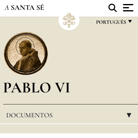
A
SANTA SÉ
PORTUGUÊS
FRANÇAIS
ENGLISH
ITALIANO
PORTUGUÊS
PABLO VI
ESPAÑOL
DEUTSCH
POLSKI
DOCUMENTOS
▸
العربيّة
中文