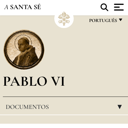
A
SANTA SÉ
PORTUGUÊS
FRANÇAIS
ENGLISH
ITALIANO
PORTUGUÊS
PABLO VI
ESPAÑOL
DEUTSCH
POLSKI
DOCUMENTOS
▸
العربيّة
中文