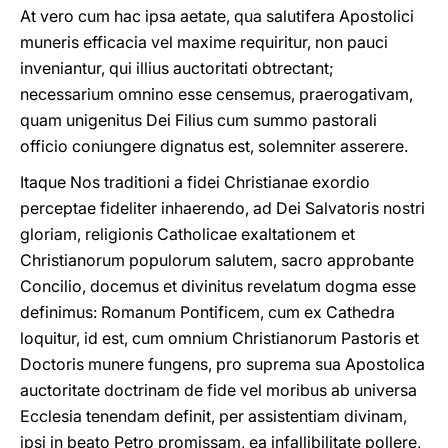
At vero cum hac ipsa aetate, qua salutifera Apostolici
muneris efficacia vel maxime requiritur, non pauci
inveniantur, qui illius auctoritati obtrectant;
necessarium omnino esse censemus, praerogativam,
quam unigenitus Dei Filius cum summo pastorali
officio coniungere dignatus est, solemniter asserere.
Itaque Nos traditioni a fidei Christianae exordio
perceptae fideliter inhaerendo, ad Dei Salvatoris nostri
gloriam, religionis Catholicae exaltationem et
Christianorum populorum salutem, sacro approbante
Concilio, docemus et divinitus revelatum dogma esse
definimus: Romanum Pontificem, cum ex Cathedra
loquitur, id est, cum omnium Christianorum Pastoris et
Doctoris munere fungens, pro suprema sua Apostolica
auctoritate doctrinam de fide vel moribus ab universa
Ecclesia tenendam definit, per assistentiam divinam,
ipsi in beato Petro promissam, ea infallibilitate pollere,