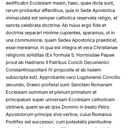
aedificabo Ecclesiam meam, haec, quae dicta sunt,
rerum probantur effectibus, quia in Sede Apostolica
immaculata est semper catholica reservata religio, et
sancta celebrata doctrina. Ab huius ergo fide et
doctrina separari minime cupientes, speramus, ut in
una communione, quam Sedes Apostolica praedicat,
esse mereamur, in qua est integra et vera Christianae
religionis soliditas (Ex formula S. Hormisdae Papae
prout ab Hadriano II Patribus Concili Oecumenici
Constantinopolitani IV proposita et ab iisdem
subscripta est). Approbante vero Lugdunensi Concilio
secundo, Graeci professi sunt: Sanctam Romanam
Ecclesiam summum et plenum primatum et
principatum super universam Ecclesiam catholicam
obtinere, quem se ab ipso Domino in beato Petro
Apostolorum principe sive vertice, cuius Romanus
Pontifex est successor, cum potestatis plenitudine