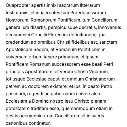
Quapropter apertis innixi sacrarum litterarum
testimoniis, et inhaerentes tum Praedecessorum
Nostrorum, Romanorum Pontificum, tum Conciliorum
generalium disertis, perspicuisque decretis, innovamus
oecumenici Concilii Florentini definitionem, qua
credendum ab omnibus Christi fidelibus est, sanctam
Apostolicam Sedem, et Romanum Pontificem in
universum orbem tenere primatum, et ipsum
Pontificem Romanum successorem esse beati Petri
principis Apostolorum, et verum Christi Vicarium,
totiusque Ecclesiae caput, et omnium Christianorum
patrem ac doctorem existere; et ipsi in beato Petro
pascendi, regendi ac gubernandi universalem
Ecclesiam a Domino nostro Iesu Christo plenam
potestatem traditam esse; quemadmodum etiam in
gestis oecumenicorum Conciliorum et in sacris
canonibus continetur.