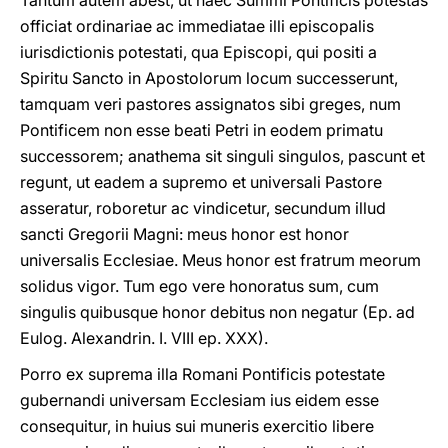
Tantum autem abest, ut haec Summi Pontificis potestas
officiat ordinariae ac immediatae illi episcopalis
iurisdictionis potestati, qua Episcopi, qui positi a
Spiritu Sancto in Apostolorum locum successerunt,
tamquam veri pastores assignatos sibi greges, num
Pontificem non esse beati Petri in eodem primatu
successorem; anathema sit singuli singulos, pascunt et
regunt, ut eadem a supremo et universali Pastore
asseratur, roboretur ac vindicetur, secundum illud
sancti Gregorii Magni: meus honor est honor
universalis Ecclesiae. Meus honor est fratrum meorum
solidus vigor. Tum ego vere honoratus sum, cum
singulis quibusque honor debitus non negatur (Ep. ad
Eulog. Alexandrin. I. VIII ep. XXX).
Porro ex suprema illa Romani Pontificis potestate
gubernandi universam Ecclesiam ius eidem esse
consequitur, in huius sui muneris exercitio libere