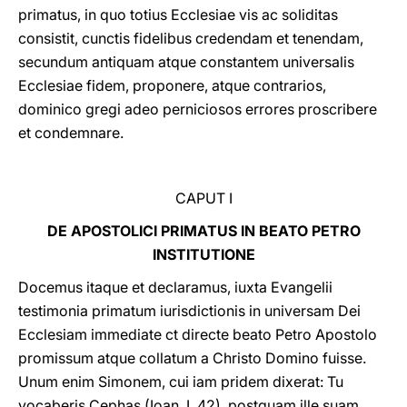
primatus, in quo totius Ecclesiae vis ac soliditas
consistit, cunctis fidelibus credendam et tenendam,
secundum antiquam atque constantem universalis
Ecclesiae fidem, proponere, atque contrarios,
dominico gregi adeo perniciosos errores proscribere
et condemnare.
CAPUT I
DE APOSTOLICI PRIMATUS IN BEATO PETRO
INSTITUTIONE
Docemus itaque et declaramus, iuxta Evangelii
testimonia primatum iurisdictionis in universam Dei
Ecclesiam immediate ct directe beato Petro Apostolo
promissum atque collatum a Christo Domino fuisse.
Unum enim Simonem, cui iam pridem dixerat: Tu
vocaberis Cephas (Ioan. I, 42), postquam ille suam