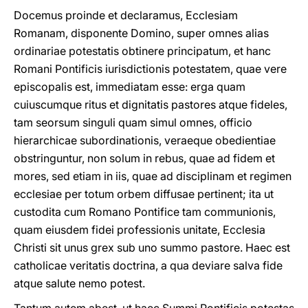
Docemus proinde et declaramus, Ecclesiam
Romanam, disponente Domino, super omnes alias
ordinariae potestatis obtinere principatum, et hanc
Romani Pontificis iurisdictionis potestatem, quae vere
episcopalis est, immediatam esse: erga quam
cuiuscumque ritus et dignitatis pastores atque fideles,
tam seorsum singuli quam simul omnes, officio
hierarchicae subordinationis, veraeque obedientiae
obstringuntur, non solum in rebus, quae ad fidem et
mores, sed etiam in iis, quae ad disciplinam et regimen
ecclesiae per totum orbem diffusae pertinent; ita ut
custodita cum Romano Pontifice tam communionis,
quam eiusdem fidei professionis unitate, Ecclesia
Christi sit unus grex sub uno summo pastore. Haec est
catholicae veritatis doctrina, a qua deviare salva fide
atque salute nemo potest.