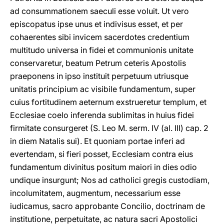
ad consummationem saeculi esse voluit. Ut vero
episcopatus ipse unus et indivisus esset, et per
cohaerentes sibi invicem sacerdotes credentium
multitudo universa in fidei et communionis unitate
conservaretur, beatum Petrum ceteris Apostolis
praeponens in ipso instituit perpetuum utriusque
unitatis principium ac visibile fundamentum, super
cuius fortitudinem aeternum exstrueretur templum, et
Ecclesiae coelo inferenda sublimitas in huius fidei
firmitate consurgeret (S. Leo M. serm. IV (al. III) cap. 2
in diem Natalis sui). Et quoniam portae inferi ad
evertendam, si fieri posset, Ecclesiam contra eius
fundamentum divinitus positum maiori in dies odio
undique insurgunt; Nos ad catholici gregis custodiam,
incolumitatem, augmentum, necessarium esse
iudicamus, sacro approbante Concilio, doctrinam de
institutione, perpetuitate, ac natura sacri Apostolici