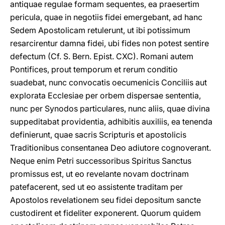
antiquae regulae formam sequentes, ea praesertim
pericula, quae in negotiis fidei emergebant, ad hanc
Sedem Apostolicam retulerunt, ut ibi potissimum
resarcirentur damna fidei, ubi fides non potest sentire
defectum (Cf. S. Bern. Epist. CXC). Romani autem
Pontifices, prout temporum et rerum conditio
suadebat, nunc convocatis oecumenicis Conciliis aut
explorata Ecclesiae per orbem dispersae sententia,
nunc per Synodos particulares, nunc aliis, quae divina
suppeditabat providentia, adhibitis auxiliis, ea tenenda
definierunt, quae sacris Scripturis et apostolicis
Traditionibus consentanea Deo adiutore cognoverant.
Neque enim Petri successoribus Spiritus Sanctus
promissus est, ut eo revelante novam doctrinam
patefacerent, sed ut eo assistente traditam per
Apostolos revelationem seu fidei depositum sancte
custodirent et fideliter exponerent. Quorum quidem