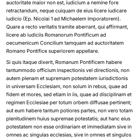
auctoritate maior non est, iudicium a nemine fore
retractandum, neque cuiquam de eius licere iudicare
iudicio (Ep. Nicolai 1 ad Michaelem Imporatorem).
Quare a recto veritatis tramite aberrant, qui affirmant,
licere ab iudiciis Romanorum Pontificum ad
oecumenicum Concilium tamquam ad auctoritatem
Romano Pontifice superiorem appellare.
Si quis itaque dixerit, Romanum Pontificem habere
tantummodo officium inspectionis vel directionis, non
autem plenam et supremam potestatem iurisdictionis
in universam Ecclesiam, non solum in rebus, quae ad
fidem et mores, sed etiam in iis, quae ad disciplinam et
regimen Ecclesiae per totum orbem diffusae pertinent;
aut eum habere tantum potiores partes, non vero totam
plenitudinem huius supremae potestatis; aut hanc eius
potestatem non esse ordinariam et immediatam sive in
omnes ac singulas ecclesias, sive in omnes et singulos