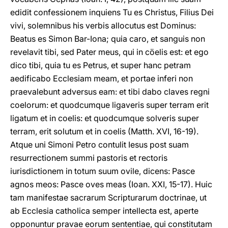
edidit confessionem inquiens Tu es Christus, Filius Dei
vivi, solemnibus his verbis allocutus est Dominus:
Beatus es Simon Bar-Iona; quia caro, et sanguis non
revelavit tibi, sed Pater meus, qui in cöelis est: et ego
dico tibi, quia tu es Petrus, et super hanc petram
aedificabo Ecclesiam meam, et portae inferi non
praevalebunt adversus eam: et tibi dabo claves regni
coelorum: et quodcumque ligaveris super terram erit
ligatum et in coelis: et quodcumque solveris super
terram, erit solutum et in coelis (Matth. XVI, 16-19).
Atque uni Simoni Petro contulit Iesus post suam
resurrectionem summi pastoris et rectoris
iurisdictionem in totum suum ovile, dicens: Pasce
agnos meos: Pasce oves meas (Ioan. XXI, 15-17). Huic
tam manifestae sacrarum Scripturarum doctrinae, ut
ab Ecclesia catholica semper intellecta est, aperte
opponuntur pravae eorum sententiae, qui constitutam