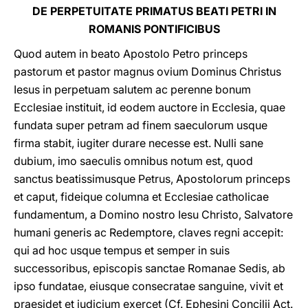
DE PERPETUITATE PRIMATUS BEATI PETRI IN
ROMANIS PONTIFICIBUS
Quod autem in beato Apostolo Petro princeps
pastorum et pastor magnus ovium Dominus Christus
Iesus in perpetuam salutem ac perenne bonum
Ecclesiae instituit, id eodem auctore in Ecclesia, quae
fundata super petram ad finem saeculorum usque
firma stabit, iugiter durare necesse est. Nulli sane
dubium, imo saeculis omnibus notum est, quod
sanctus beatissimusque Petrus, Apostolorum princeps
et caput, fideique columna et Ecclesiae catholicae
fundamentum, a Domino nostro Iesu Christo, Salvatore
humani generis ac Redemptore, claves regni accepit:
qui ad hoc usque tempus et semper in suis
successoribus, episcopis sanctae Romanae Sedis, ab
ipso fundatae, eiusque consecratae sanguine, vivit et
praesidet et iudicium exercet (Cf. Ephesini Concilii Act.