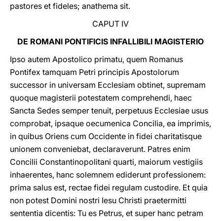
pastores et fideles; anathema sit.
CAPUT IV
DE ROMANI PONTIFICIS INFALLIBILI MAGISTERIO
Ipso autem Apostolico primatu, quem Romanus
Pontifex tamquam Petri principis Apostolorum
successor in universam Ecclesiam obtinet, supremam
quoque magisterii potestatem comprehendi, haec
Sancta Sedes semper tenuit, perpetuus Ecclesiae usus
comprobat, ipsaque oecumenica Concilia, ea imprimis,
in quibus Oriens cum Occidente in fidei charitatisque
unionem conveniebat, declaraverunt. Patres enim
Concilii Constantinopolitani quarti, maiorum vestigiis
inhaerentes, hanc solemnem ediderunt professionem:
prima salus est, rectae fidei regulam custodire. Et quia
non potest Domini nostri Iesu Christi praetermitti
sententia dicentis: Tu es Petrus, et super hanc petram