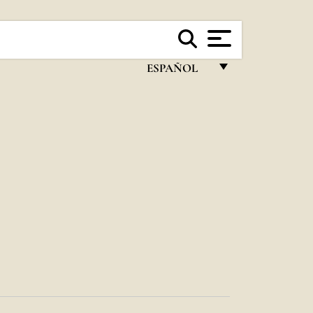
ESPAÑOL
FRANÇAIS
ENGLISH
ITALIANO
PORTUGUÊS
ESPAÑOL
DEUTSCH
POLSKI
العربيّة