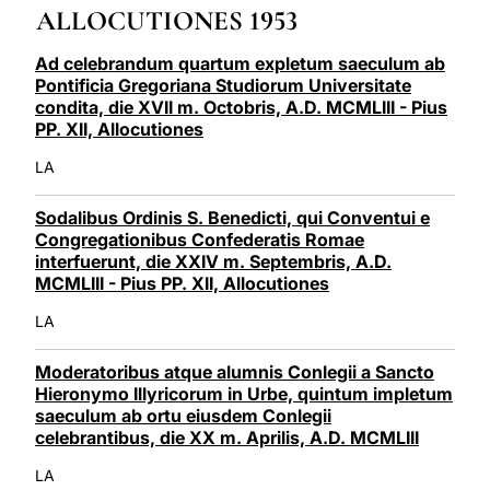
ALLOCUTIONES 1953
LATINE
Ad celebrandum quartum expletum saeculum ab
Pontificia Gregoriana Studiorum Universitate
condita, die XVII m. Octobris, A.D. MCMLIII - Pius
PP. XII, Allocutiones
LA
Sodalibus Ordinis S. Benedicti, qui Conventui e
Congregationibus Confederatis Romae
interfuerunt, die XXIV m. Septembris, A.D.
MCMLIII - Pius PP. XII, Allocutiones
LA
Moderatoribus atque alumnis Conlegii a Sancto
Hieronymo Illyricorum in Urbe, quintum impletum
saeculum ab ortu eiusdem Conlegii
celebrantibus, die XX m. Aprilis, A.D. MCMLIII
LA