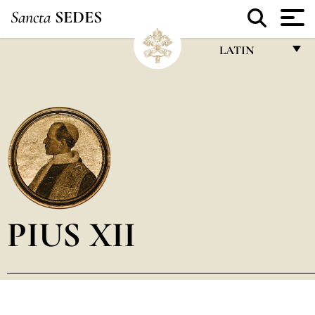
Sancta
SEDES
LATIN
FRANÇAIS
ENGLISH
ITALIANO
PORTUGUÊS
ESPAÑOL
DEUTSCH
PIUS XII
POLSKI
العربيّة
中文