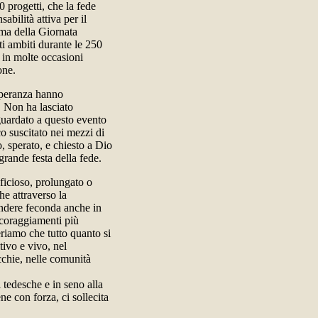
 progetti, che la fede
abilità attiva per il
mma della Giornata
ti ambiti durante le 250
 in molte occasioni
one.
e speranza hanno
. Non ha lasciato
guardato a questo evento
o suscitato nei mezzi di
 sperato, e chiesto a Dio
rande festa della fede.
ficioso, prolungato o
he attraverso la
endere feconda anche in
incoraggiamenti più
eriamo che tutto quanto si
tivo e vivo, nel
cchie, nelle comunità
 tedesche e in seno alla
e con forza, ci sollecita