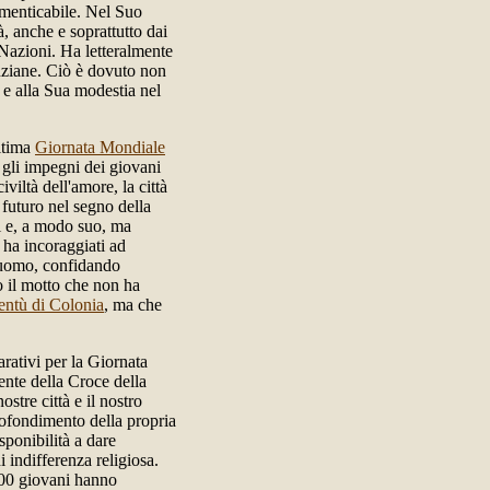
imenticabile. Nel Suo
à, anche e soprattutto dai
Nazioni. Ha letteralmente
nziane. Ciò è dovuto non
e e alla Sua modestia nel
ultima
Giornata Mondiale
gli impegni dei giovani
viltà dell'amore, la città
 futuro nel segno della
ni e, a modo suo, ma
 ha incoraggiati ad
l'uomo, confidando
o il motto che non ha
entù di Colonia
, ma che
arativi per la Giornata
nte della Croce della
stre città e il nostro
rofondimento della propria
sponibilità a dare
 indifferenza religiosa.
000 giovani hanno