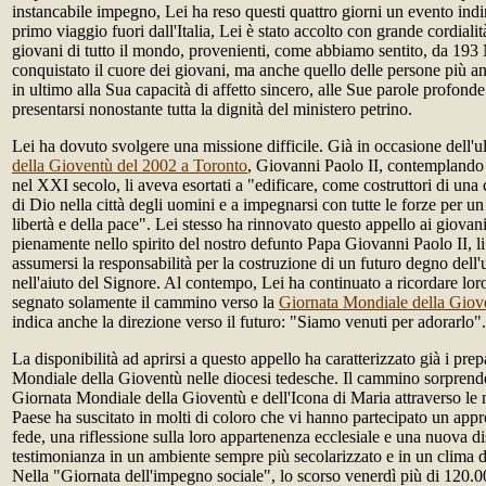
instancabile impegno, Lei ha reso questi quattro giorni un evento ind
primo viaggio fuori dall'Italia, Lei è stato accolto con grande cordialit
giovani di tutto il mondo, provenienti, come abbiamo sentito, da 193 
conquistato il cuore dei giovani, ma anche quello delle persone più a
in ultimo alla Sua capacità di affetto sincero, alle Sue parole profond
presentarsi nonostante tutta la dignità del ministero petrino.
Lei ha dovuto svolgere una missione difficile. Già in occasione dell'
della Gioventù del 2002 a Toronto
, Giovanni Paolo II, contemplando 
nel XXI secolo, li aveva esortati a "edificare, come costruttori di una ci
di Dio nella città degli uomini e a impegnarsi con tutte le forze per un
libertà e della pace". Lei stesso ha rinnovato questo appello ai giova
pienamente nello spirito del nostro defunto Papa Giovanni Paolo II, li
assumersi la responsabilità per la costruzione di un futuro degno del
nell'aiuto del Signore. Al contempo, Lei ha continuato a ricordare lor
segnato solamente il cammino verso la
Giornata Mondiale della Giov
indica anche la direzione verso il futuro: "Siamo venuti per adorarlo".
La disponibilità ad aprirsi a questo appello ha caratterizzato già i prep
Mondiale della Gioventù nelle diocesi tedesche. Il cammino sorprende
Giornata Mondiale della Gioventù e dell'Icona di Maria attraverso le no
Paese ha suscitato in molti di coloro che vi hanno partecipato un app
fede, una riflessione sulla loro appartenenza ecclesiale e una nuova di
testimonianza in un ambiente sempre più secolarizzato e in un clima di
Nella "Giornata dell'impegno sociale", lo scorso venerdì più di 120.