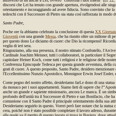
attraverso di lui anche a Lei, ovvero "conferma i tuoi fratelli" (
Lc
22, 
discorsi che Lei ha tenuto con grande apertura, rivolgendosi alle sing
orientamento e incoraggiando ad avere fiducia. Sono convinto che la 
tedeschi con il Successore di Pietro sia stata così rafforzata in modo d
Santo Padre,
Poche ore fa abbiamo celebrato la conclusione di questa
XX Giornata
Gioventù
con una grande
Messa
, che ha riunito oltre un milione di p
per questo dono Le diciamo di cuore: che Dio la ricompensi! Ricordi
veglia di ieri sera.
Ringraziamo, alla sua presenza, il nostro stimato Confratello, l'Arciv
Cardinale Joachim Meisner, tutti i collaboratori, in particolare il Segre
capitolare Heiner Koch, come tutti i religiosi e le religiose delle nostre
Conferenza Episcopale Tedesca per questa grande avventura, della cui
grati di cuore. A questo proposito, Santo Padre, desidero menzionare
l'Eccellentissimo Nunzio Apostolico, Monsignor Erwin Josef Ender, e 
Come pegno del nostro affetto, desideriamo farLe dono di una statua 
da monaco per i suoi appartamenti. Siamo lieti di sapere che l'"Apost
anche un grande e sapiente missionario, ancora Le manca. È un simb
profondo dell'unità tra il Successore di Pietro e san Bonifacio, che ha 
comunione con il Santo Padre il principale orientamento della sua attiv
Desideriamo seguirlo in questo. Vorrei però fare notare che la statua
cera, poiché non è stato possibile completare il lavoro adesso, durant
alla quale va il merito di questo lavoro si trova in Baviera, dove attu