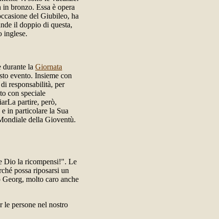
a in bronzo. Essa è opera
occasione del Giubileo, ha
nde il doppio di questa,
 inglese.
e durante la
Giornata
sto evento. Insieme con
 di responsabilità, per
sto con speciale
iarLa partire, però,
 e in particolare la Sua
Mondiale della Gioventù.
he Dio la ricompensi!". Le
rché possa riposarsi un
llo Georg, molto caro anche
 le persone nel nostro