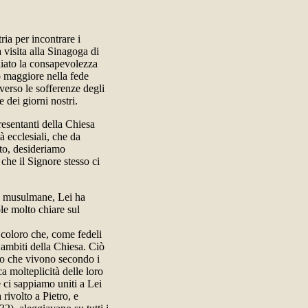
ria per incontrare i
 visita alla Sinagoga di
liato la consapevolezza
o maggiore nella fede
verso le sofferenze degli
 dei giorni nostri.
resentanti della Chiesa
 ecclesiali, che da
nto, desideriamo
che il Signore stesso ci
tà musulmane, Lei ha
le molto chiare sul
 coloro che, come fedeli
 ambiti della Chiesa. Ciò
loro che vivono secondo i
ca molteplicità delle loro
e ci sappiamo uniti a Lei
rivolto a Pietro, e