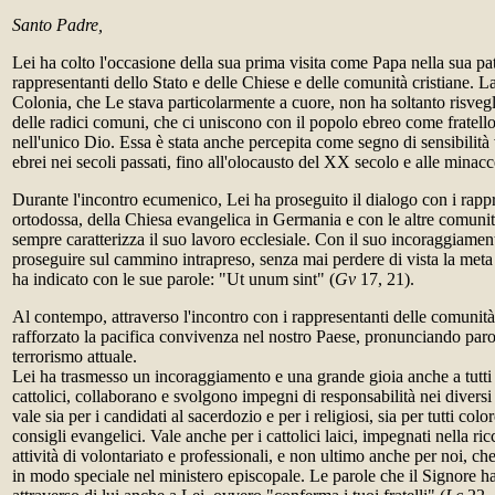
Santo Padre,
Lei ha colto l'occasione della sua prima visita come Papa nella sua pat
rappresentanti dello Stato e delle Chiese e delle comunità cristiane. La
Colonia, che Le stava particolarmente a cuore, non ha soltanto risveg
delle radici comuni, che ci uniscono con il popolo ebreo come fratell
nell'unico Dio. Essa è stata anche percepita come segno di sensibilità 
ebrei nei secoli passati, fino all'olocausto del XX secolo e alle minacce
Durante l'incontro ecumenico, Lei ha proseguito il dialogo con i rapp
ortodossa, della Chiesa evangelica in Germania e con le altre comunità
sempre caratterizza il suo lavoro ecclesiale. Con il suo incoraggiame
proseguire sul cammino intrapreso, senza mai perdere di vista la meta 
ha indicato con le sue parole: "Ut unum sint" (
Gv
17, 21).
Al contempo, attraverso l'incontro con i rappresentanti delle comuni
rafforzato la pacifica convivenza nel nostro Paese, pronunciando paro
terrorismo attuale.
Lei ha trasmesso un incoraggiamento e una grande gioia anche a tutti
cattolici, collaborano e svolgono impegni di responsabilità nei diversi
vale sia per i candidati al sacerdozio e per i religiosi, sia per tutti co
consigli evangelici. Vale anche per i cattolici laici, impegnati nella ric
attività di volontariato e professionali, e non ultimo anche per noi, ch
in modo speciale nel ministero episcopale. Le parole che il Signore ha 