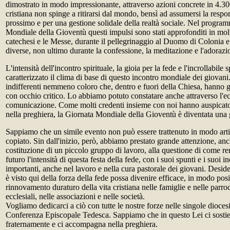
dimostrato in modo impressionante, attraverso azioni concrete in 4.300
cristiana non spinge a ritirarsi dal mondo, bensì ad assumersi la respons
prossimo e per una gestione solidale della realtà sociale. Nel progra
Mondiale della Gioventù questi impulsi sono stati approfonditi in mol
catechesi e le Messe, durante il pellegrinaggio al Duomo di Colonia e
diverse, non ultimo durante la confessione, la meditazione e l'adorazi
L'intensità dell'incontro spirituale, la gioia per la fede e l'incrollabil
caratterizzato il clima di base di questo incontro mondiale dei giovani
indifferenti nemmeno coloro che, dentro e fuori della Chiesa, hanno 
con occhio critico. Lo abbiamo potuto constatare anche attraverso l'ec
comunicazione. Come molti credenti insieme con noi hanno auspicato,
nella preghiera, la Giornata Mondiale della Gioventù è diventata una g
Sappiamo che un simile evento non può essere trattenuto in modo arti
copiato. Sin dall'inizio, però, abbiamo prestato grande attenzione, anc
costituzione di un piccolo gruppo di lavoro, alla questione di come r
futuro l'intensità di questa festa della fede, con i suoi spunti e i suoi 
importanti, anche nel lavoro e nella cura pastorale dei giovani. Desid
è visto qui della forza della fede possa divenire efficace, in modo posi
rinnovamento duraturo della vita cristiana nelle famiglie e nelle parro
ecclesiali, nelle associazioni e nelle società.
Vogliamo dedicarci a ciò con tutte le nostre forze nelle singole diocesi
Conferenza Episcopale Tedesca. Sappiamo che in questo Lei ci sostien
fraternamente e ci accompagna nella preghiera.