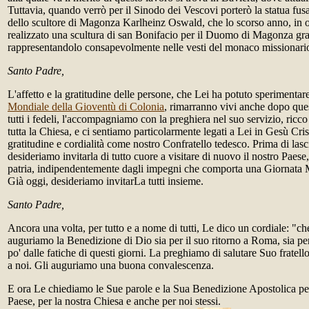
Tuttavia, quando verrò per il Sinodo dei Vescovi porterò la statua fus
dello scultore di Magonza Karlheinz Oswald, che lo scorso anno, in 
realizzato una scultura di san Bonifacio per il Duomo di Magonza gra
rappresentandolo consapevolmente nelle vesti del monaco missionario
Santo Padre,
L'affetto e la gratitudine delle persone, che Lei ha potuto sperimentar
Mondiale della Gioventù di Colonia
, rimarranno vivi anche dopo que
tutti i fedeli, l'accompagniamo con la preghiera nel suo servizio, ricco
tutta la Chiesa, e ci sentiamo particolarmente legati a Lei in Gesù Cri
gratitudine e cordialità come nostro Confratello tedesco. Prima di lasc
desideriamo invitarla di tutto cuore a visitare di nuovo il nostro Paese,
patria, indipendentemente dagli impegni che comporta una Giornata 
Già oggi, desideriamo invitarLa tutti insieme.
Santo Padre,
Ancora una volta, per tutto e a nome di tutti, Le dico un cordiale: "c
auguriamo la Benedizione di Dio sia per il suo ritorno a Roma, sia pe
po' dalle fatiche di questi giorni. La preghiamo di salutare Suo frate
a noi. Gli auguriamo una buona convalescenza.
E ora Le chiediamo le Sue parole e la Sua Benedizione Apostolica per
Paese, per la nostra Chiesa e anche per noi stessi.