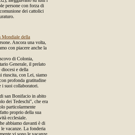
32), aleggiavano su tutti i
ole persone con forza di
comunione dei cattolici
uraturo.
 Mondiale della
ersone. Ancora una volta,
amo con piacere anche la
escovo di Colonia,
tario Generale, il prelato
 diocesi e della
 riuscita, con Lei, siamo
 con profonda gratitudine
i suoi collaboratori.
di san Bonifacio in abito
olo dei Tedeschi", che era
olo particolarmente
fatto proprio della sua
ità ecclesiale.
 che abbiamo davanti è di
e le vacanze. La fonderia
almente vi sono le vacanze.