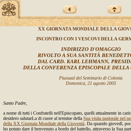
XX GIORNATA MONDIALE DELLA GIO
INCONTRO CON I VESCOVI DELLA GER
INDIRIZZO D'OMAGGIO
RIVOLTO A SUA SANTITÀ BENEDETT
DAL CARD. KARL LEHMANN, PRESI
DELLA CONFERENZA EPISCOPALE DELLA
Piussaal del Seminario di Colonia
Domenica, 21 agosto 2005
Santo Padre,
a nome di tutti i Confratelli nell'Episcopato, quelli attualmente in caric
desidero salutarLa di cuore al termine della
Sua visita pastorale nel n
della XX Giornata Mondiale della Gioventù
. Da quando giovedì, poc
ho potuto dare il benvenuto a bordo del battello, attraverso la Sua par