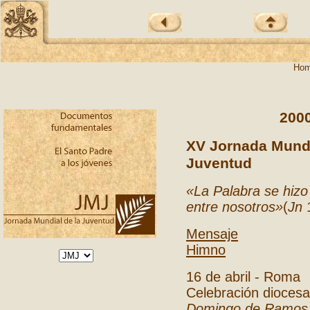
Hom
200
XV Jornada Mundi
Juventud
«La Palabra se hizo
entre nosotros»
(
Jn
1
Mensaje
Himno
16 de abril - Roma
Celebración dioces
Domingo de Ramos