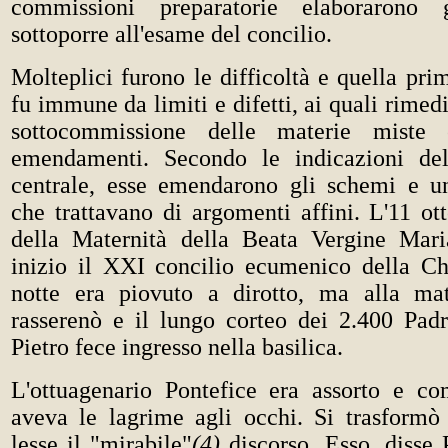
commissioni preparatorie elaborarono
sottoporre all'esame del concilio.
Molteplici furono le difficoltà e quella pr
fu immune da limiti e difetti, ai quali rimed
sottocommissione delle materie miste 
emendamenti. Secondo le indicazioni de
centrale, esse emendarono gli schemi e un
che trattavano di argomenti affini. L'11 ot
della Maternità della Beata Vergine Mari
inizio il XXI concilio ecumenico della Ch
notte era piovuto a dirotto, ma alla mat
rasserenò e il lungo corteo dei 2.400 Pad
Pietro fece ingresso nella basilica.
L'ottuagenario Pontefice era assorto e co
aveva le lagrime agli occhi. Si trasformò
lesse il "mirabile"
(4)
discorso. Esso, disse 