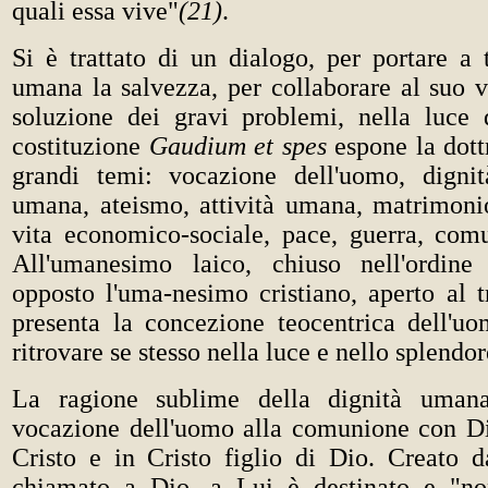
quali essa vive"
(21)
.
Si è trattato di un dialogo, per portare a 
umana la salvezza, per collaborare al suo v
soluzione dei gravi problemi, nella luce
costituzione
Gaudium et spes
espone la dottr
grandi temi: vocazione dell'uomo, dignit
umana, ateismo, attività umana, matrimonio
vita economico-sociale, pace, guerra, comu
All'umanesimo laico, chiuso nell'ordine 
opposto l'uma-nesimo cristiano, aperto al t
presenta la concezione teocentrica dell'uo
ritrovare se stesso nella luce e nello splendo
La ragione sublime della dignità umana
vocazione dell'uomo alla comunione con Di
Cristo e in Cristo figlio di Dio. Creato 
chiamato a Dio, a Lui è destinato e "non