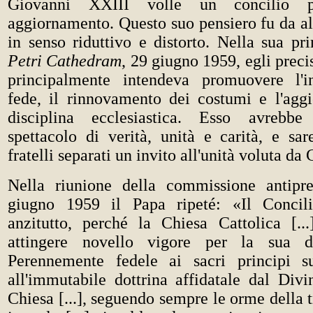
Giovanni XXIII volle un concilio p
aggiornamento. Questo suo pensiero fu da al
in senso riduttivo e distorto. Nella sua p
Petri Cathedram
, 29 giugno 1959, egli preci
principalmente intendeva promuovere l'i
fede, il rinnovamento dei costumi e l'agg
disciplina ecclesiastica. Esso avrebbe
spettacolo di verità, unità e carità, e sar
fratelli separati un invito all'unità voluta da 
Nella riunione della commissione antipre
giugno 1959 il Papa ripeté: «Il Concil
anzitutto, perché la Chiesa Cattolica [..
attingere novello vigore per la sua d
Perennemente fedele ai sacri principi 
all'immutabile dottrina affidatale dal Divi
Chiesa [...], seguendo sempre le orme della t