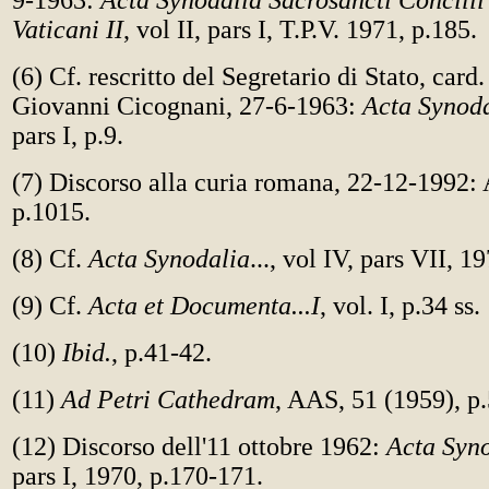
9-1963:
Acta Synodalia Sacrosancti Concili
Vaticani II
, vol II, pars I, T.P.V. 1971, p.185.
(6) Cf. rescritto del Segretario di Stato, card
Giovanni Cicognani, 27-6-1963:
Acta Synoda
pars I, p.9.
(7) Discorso alla curia romana, 22-12-1992:
p.1015.
(8) Cf.
Acta Synodalia
..., vol IV, pars VII, 
(9) Cf.
Acta et Documenta...I
, vol. I, p.34 ss.
(10)
Ibid.
, p.41-42.
(11)
Ad Petri Cathedram
, AAS, 51 (1959), p
(12) Discorso dell'11 ottobre 1962:
Acta Syn
pars I, 1970, p.170-171.