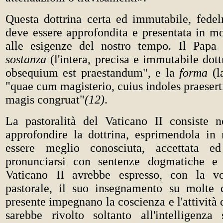
Questa dottrina certa ed immutabile, fedelm
deve essere approfondita e presentata in m
alle esigenze del nostro tempo. Il Papa 
sostanza
(l'intera, precisa e immutabile dottr
obsequium est praestandum", e la
forma
(la
"quae cum magisterio, cuius indoles praeserti
magis congruat"
(12)
.
La pastoralità del Vaticano II consiste n
approfondire la dottrina, esprimendola i
essere meglio conosciuta, accettata e
pronunciarsi con sentenze dogmatiche e s
Vaticano II avrebbe espresso, con la vo
pastorale, il suo insegnamento su molte 
presente impegnano la coscienza e l'attività 
sarebbe rivolto soltanto all'intelligenza