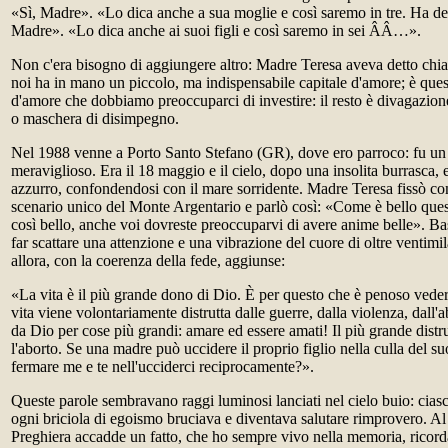
«Sì, Madre». «Lo dica anche a sua moglie e così saremo in tre. Ha dei 
Madre». «Lo dica anche ai suoi figli e così saremo in sei ÂÂ…».
Non c'era bisogno di aggiungere altro: Madre Teresa aveva detto ch
noi ha in mano un piccolo, ma indispensabile capitale d'amore; è ques
d'amore che dobbiamo preoccuparci di investire: il resto è divagazione
o maschera di disimpegno.
Nel 1988 venne a Porto Santo Stefano (GR), dove ero parroco: fu un
meraviglioso. Era il 18 maggio e il cielo, dopo una insolita burrasca, 
azzurro, confondendosi con il mare sorridente. Madre Teresa fissò c
scenario unico del Monte Argentario e parlò così: «Come è bello que
così bello, anche voi dovreste preoccuparvi di avere anime belle». Ba
far scattare una attenzione e una vibrazione del cuore di oltre ventim
allora, con la coerenza della fede, aggiunse:
«La vita è il più grande dono di Dio. È per questo che è penoso vede
vita viene volontariamente distrutta dalle guerre, dalla violenza, dall'
da Dio per cose più grandi: amare ed essere amati! Il più grande distr
l'aborto. Se una madre può uccidere il proprio figlio nella culla del s
fermare me e te nell'ucciderci reciprocamente?».
Queste parole sembravano raggi luminosi lanciati nel cielo buio: ciasc
ogni briciola di egoismo bruciava e diventava salutare rimprovero. Al 
Preghiera accadde un fatto, che ho sempre vivo nella memoria, ricor