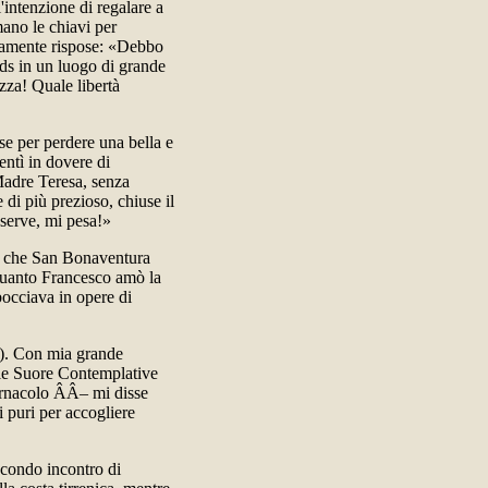
intenzione di regalare a
mano le chiavi per
ntamente rispose: «Debbo
ids in un luogo di grande
zza! Quale libertà
se per perdere una bella e
entì in dovere di
Madre Teresa, senza
 di più prezioso, chiuse il
serve, mi pesa!»
ò che San Bonaventura
quanto Francesco amò la
bocciava in opere di
). Con mia grande
 le Suore Contemplative
ernacolo ÂÂ– mi disse
i puri per accogliere
econdo incontro di