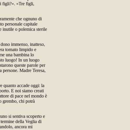
figli?». «Tre figli,
iaramente che ognuno di
to personale capitale
 inutile o polemica sterile
 dono immenso, inatteso,
era tornato limpido e
ome una bambina lo
sto luogo! In un luogo
starono queste parole per
ila persone. Madre Teresa,
re quanto accade oggi: la
aborto. E noi siamo creati
uttore di pace nel mondo è
uo grembo, chi potrà
uno si sentiva scoperto e
termine della Veglia di
dandolo, ancora mi