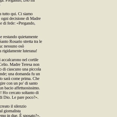
ega. Pregando, Dio mi
»
a tutto qui. Ci siamo
 e ogni decisione di Madre
ne di fede: «Pregando,
 e restando quietamente
anto Rosario stretta tra le
zza: nessuno osò
a rigidamente luterana!
 accalcarono nel cortile
 Celio. Madre Teresa non
no di ciascuno una piccola
mande; una domanda fu un
ndo sarà come prima. Che
ire con un po' di santo
un bacio affettuosissimo.
! Ho cercato soltanto di
 di Dio. Le pare poco?».
creato il silenzio
al giornalista
aremo in due. È sposato?».