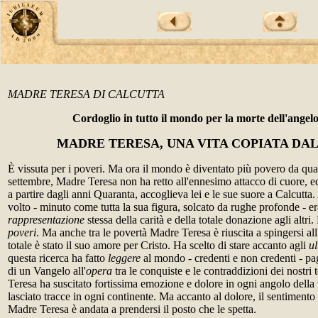
MADRE TERESA DI CALCUTTA
Cordoglio in tutto il mondo per la morte dell'angelo
MADRE TERESA, UNA VITA COPIATA DA
È vissuta per i poveri. Ma ora il mondo è diventato più povero da qua
settembre, Madre Teresa non ha retto all'ennesimo attacco di cuore, ed
a partire dagli anni Quaranta, accoglieva lei e le sue suore a Calcutta.
volto - minuto come tutta la sua figura, solcato da rughe profonde - er
rappresentazione
stessa della carità e della totale donazione agli altri
poveri
. Ma anche tra le povertà Madre Teresa è riuscita a spingersi a
totale è stato il suo amore per Cristo. Ha scelto di stare accanto agli
ul
questa ricerca ha fatto
leggere
al mondo - credenti e non credenti - pa
di un Vangelo all'
opera
tra le conquiste e le contraddizioni dei nostr
Teresa ha suscitato fortissima emozione e dolore in ogni angolo della t
lasciato tracce in ogni continente. Ma accanto al dolore, il sentimento 
Madre Teresa è andata a prendersi il posto che le spetta.