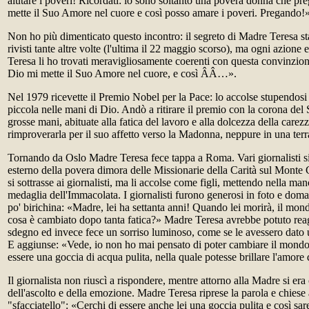
aiutare i poveri! Ricordati: io sono soltanto una povera donna che pr
mette il Suo Amore nel cuore e così posso amare i poveri. Pregando!
Non ho più dimenticato questo incontro: il segreto di Madre Teresa st
rivisti tante altre volte (l'ultima il 22 maggio scorso), ma ogni azione
Teresa li ho trovati meravigliosamente coerenti con questa convinzio
Dio mi mette il Suo Amore nel cuore, e così ÂÂ…».
Nel 1979 ricevette il Premio Nobel per la Pace: lo accolse stupendosi
piccola nelle mani di Dio. Andò a ritirare il premio con la corona del S
grosse mani, abituate alla fatica del lavoro e alla dolcezza della care
rimproverarla per il suo affetto verso la Madonna, neppure in una terr
Tornando da Oslo Madre Teresa fece tappa a Roma. Vari giornalisti si
esterno della povera dimora delle Missionarie della Carità sul Monte
si sottrasse ai giornalisti, ma li accolse come figli, mettendo nella ma
medaglia dell'Immacolata. I giornalisti furono generosi in foto e do
po' birichina: «Madre, lei ha settanta anni! Quando lei morirà, il mo
cosa è cambiato dopo tanta fatica?» Madre Teresa avrebbe potuto reag
sdegno ed invece fece un sorriso luminoso, come se le avessero dato 
E aggiunse: «Vede, io non ho mai pensato di poter cambiare il mondo
essere una goccia di acqua pulita, nella quale potesse brillare l'amore
Il giornalista non riuscì a rispondere, mentre attorno alla Madre si era 
dell'ascolto e della emozione. Madre Teresa riprese la parola e chiese 
"sfacciatello": «Cerchi di essere anche lei una goccia pulita e così s