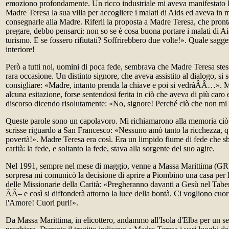
emoziono profondamente. Un ricco industriale mi aveva manifestato l'
Madre Teresa la sua villa per accogliere i malati di Aids ed aveva in 
consegnarle alla Madre. Riferii la proposta a Madre Teresa, che pro
pregare, debbo pensarci: non so se è cosa buona portare i malati di A
turismo. E se fossero rifiutati? Soffrirebbero due volte!». Quale sagge
interiore!
Però a tutti noi, uomini di poca fede, sembrava che Madre Teresa stes
rara occasione. Un distinto signore, che aveva assistito al dialogo, si s
consigliare: «Madre, intanto prenda la chiave e poi si vedràÂÂ…». 
alcuna esitazione, forse sentendosi ferita in ciò che aveva di più caro e
discorso dicendo risolutamente: «No, signore! Perché ciò che non mi 
Queste parole sono un capolavoro. Mi richiamarono alla memoria ci
scrisse riguardo a San Francesco: «Nessuno amò tanto la ricchezza, 
povertà!». Madre Teresa era così. Era un limpido fiume di fede che s
carità: la fede, e soltanto la fede, stava alla sorgente del suo agire.
Nel 1991, sempre nel mese di maggio, venne a Massa Marittima (GR
sorpresa mi comunicò la decisione di aprire a Piombino una casa per
delle Missionarie della Carità: «Pregheranno davanti a Gesù nel Tab
ÂÂ– e così si diffonderà attorno la luce della bontà. Ci vogliono cuor
l'Amore! Cuori puri!».
Da Massa Marittima, in elicottero, andammo all'Isola d'Elba per un s