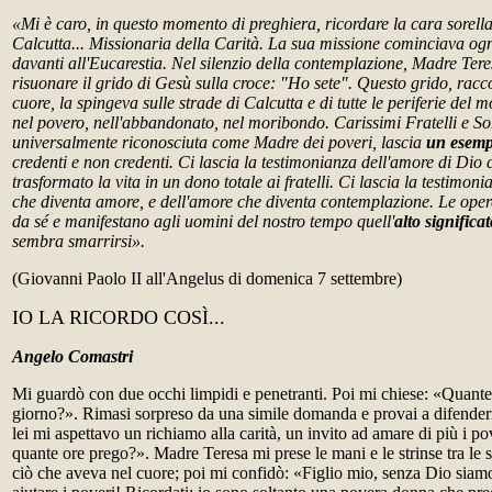
«Mi è caro, in questo momento di preghiera, ricordare la cara sorell
Calcutta... Missionaria della Carità. La sua missione cominciava ogn
davanti all'Eucarestia. Nel silenzio della contemplazione, Madre Tere
risuonare il grido di Gesù sulla croce: "Ho sete". Questo grido, racc
cuore, la spingeva sulle strade di Calcutta e di tutte le periferie del 
nel povero, nell'abbandonato, nel moribondo. Carissimi Fratelli e So
universalmente riconosciuta come Madre dei poveri, lascia
un esempi
credenti e non credenti. Ci lascia la testimonianza dell'amore di Dio c
trasformato la vita in un dono totale ai fratelli. Ci lascia la testimo
che diventa amore, e dell'amore che diventa contemplazione. Le oper
da sé e manifestano agli uomini del nostro tempo quell'
alto significat
sembra smarrirsi».
(Giovanni Paolo II all'Angelus di domenica 7 settembre)
IO LA RICORDO COSÌ...
Angelo Comastri
Mi guardò con due occhi limpidi e penetranti. Poi mi chiese: «Quante
giorno?». Rimasi sorpreso da una simile domanda e provai a difende
lei mi aspettavo un richiamo alla carità, un invito ad amare di più i p
quante ore prego?». Madre Teresa mi prese le mani e le strinse tra le 
ciò che aveva nel cuore; poi mi confidò: «Figlio mio, senza Dio siam