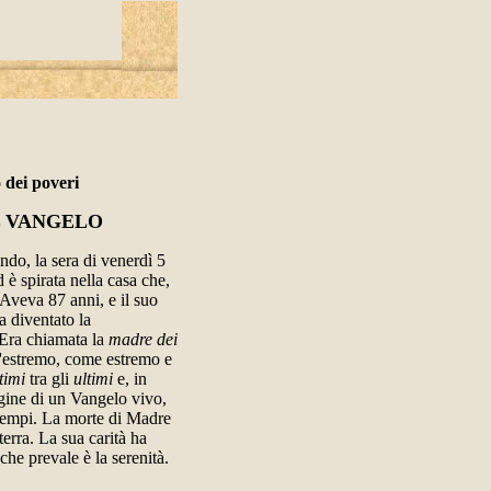
 dei poveri
L VANGELO
ndo, la sera di venerdì 5
 è spirata nella casa che,
 Aveva 87 anni, e il suo
a diventato la
. Era chiamata la
madre dei
ll'estremo, come estremo e
timi
tra gli
ultimi
e, in
gine di un Vangelo vivo,
i tempi. La morte di Madre
erra. La sua carità ha
che prevale è la serenità.