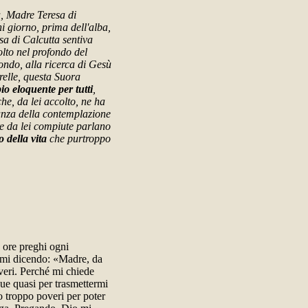
a, Madre Teresa di
i giorno, prima dell'alba,
sa di Calcutta sentiva
olto nel profondo del
mondo, alla ricerca di Gesù
relle, questa Suora
o eloquente per tutti
,
he, da lei accolto, ne ha
nianza della contemplazione
e da lei compiute parlano
o della vita
che purtroppo
 ore preghi ogni
rmi dicendo: «Madre, da
overi. Perché mi chiede
sue quasi per trasmettermi
o troppo poveri per poter