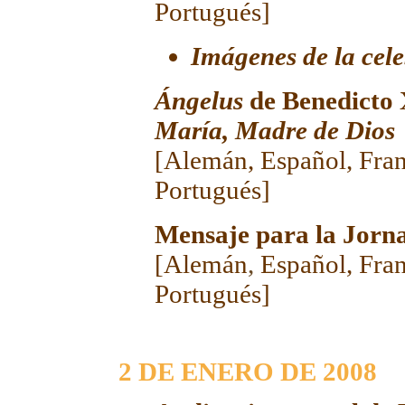
Portugués
]
Imágenes de la cel
Ángelus
de Benedicto
María, Madre de Dios
[
Alemán
,
Español
,
Fra
Portugués
]
Mensaje para la Jorn
[
Alemán
,
Español
,
Fra
Portugués
]
2
DE ENERO DE 200
8