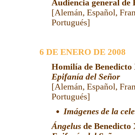
Audiencia general de
[
Alemán
,
Español
,
Fra
Portugués
]
6 DE ENERO DE 20
08
Homilía de Benedicto
Epifanía del Señor
[
Alemán
,
Español
,
Fra
Portugués
]
Imágenes de la cel
Ángelus
de
Benedicto