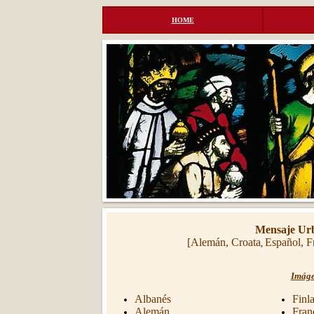
HOME
Mensaje Urb
[
Alemán
,
Croata
Español
,
F
,
Imáge
Albanés
Finl
Alemán
Fran