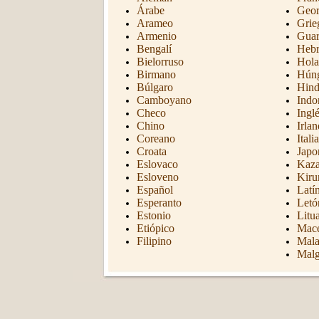
Árabe
Geor
Arameo
Grie
Armenio
Guar
Bengalí
Hebr
Bielorruso
Hola
Birmano
Hún
Búlgaro
Hind
Camboyano
Indo
Checo
Ingl
Chino
Irlan
Coreano
Itali
Croata
Japo
Eslovaco
Kaz
Esloveno
Kiru
Español
Latí
Esperanto
Letó
Estonio
Litu
Etiópico
Mac
Filipino
Mal
Malg