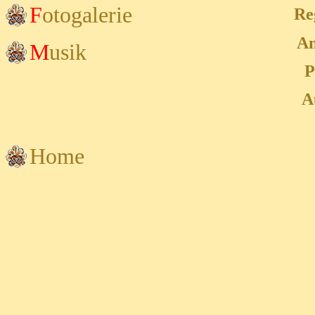
F
otogalerie
Re
An
M
usik
P
A
Home