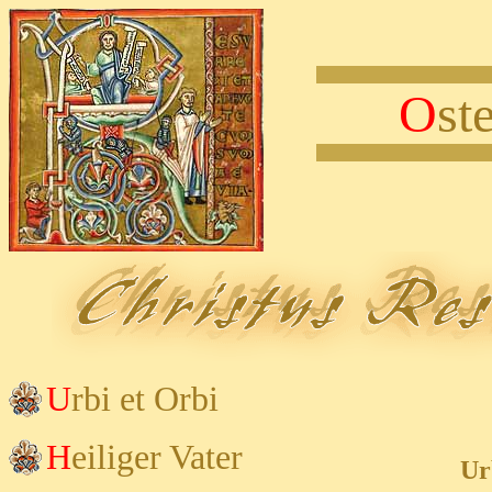
O
st
U
rbi et Orbi
H
eiliger
Vater
Ur