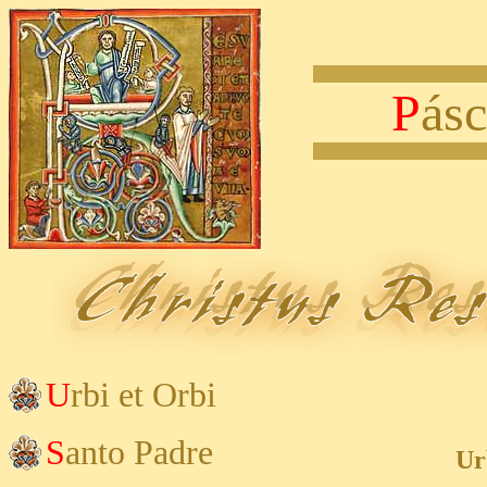
P
ás
U
rbi et Orbi
S
anto Padre
Ur