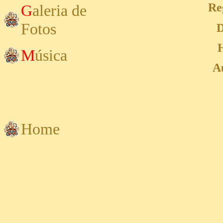
Re
G
aleria
de
Fotos
D
M
úsica
A
Home