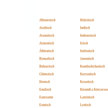
Albanesisch
Hebräisch
Arabisch
Indisch
Aramäisch
Indonesisch
Armenisch
Irisch
Äthiopisch
Italienisch
Bengalisch
Japanisch
Bulgarisch
Kambodschanisch
Chinesisch
Koreanisch
Deutsch
Kroatisch
Englisch
Kirundi e Kinyarwa
Esperanto
Lateinisch
Estnisch
Lettisch