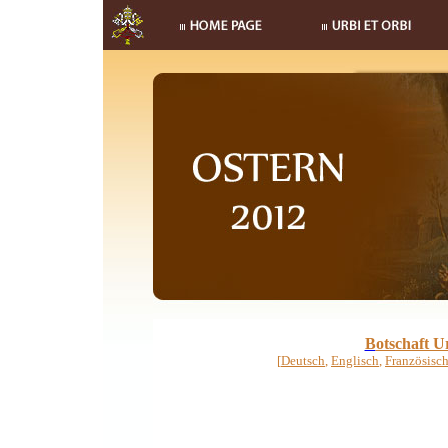
B
otschaft U
[
Deutsch
,
Englisch
,
Französisc