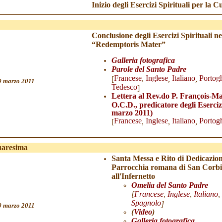
Inizio degli Esercizi Spirituali per la
Conclusione degli Esercizi Spirituali n
“Redemptoris Mater”
Galleria fotografica
Parole del Santo Padre
Francese
,
Inglese
Italiano
Porto
g
[
,
,
9
marzo 2011
Tedesco
]
Lettera al Rev.do P. François-Ma
O.C.D., predicatore degli Esercizi
marzo 2011)
Francese
Inglese
Italiano
Porto
g
[
,
,
,
uaresima
Santa Messa e Rito di Dedicazio
Parrocchia romana di San Corb
all'Infernetto
Omelia del Santo Padre
[
Francese
,
Inglese
,
Italiano
,
Spagnolo
]
0 marzo 2011
(
Video
)
Galleria fotografica