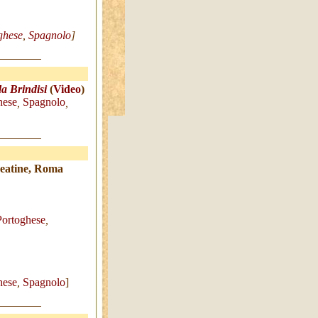
ghese
,
Spagnolo
]
a Brindisi
(
Video
)
hese
Spagnolo
,
,
rdeatine, Roma
Porto
ghese
,
hese
,
Spagnolo
]