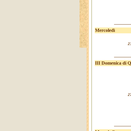
Mercoledì
2
III Domenica di 
2