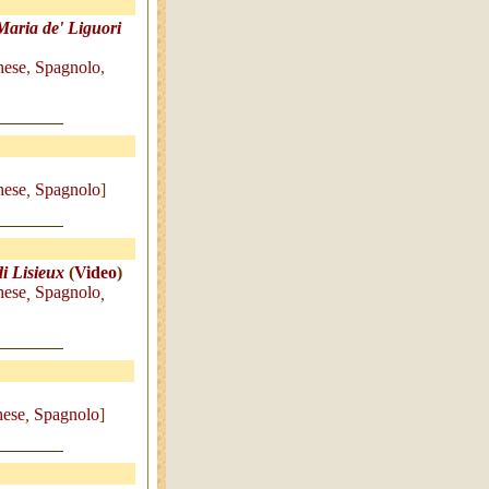
Maria de' Liguori
hese
,
Spagnolo
,
hese
,
Spagnolo
]
i Lisieux
(
Video
)
hese
Spagnolo
,
,
hese
,
Spagnolo
]