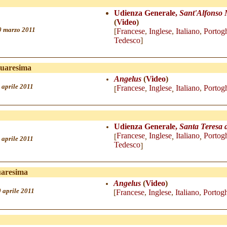
Udienza Generale,
Sant'Alfonso 
(
Video
)
0
marzo 201
1
[
Francese
,
Inglese
,
Italiano
,
Portog
Tedesco
]
Quaresima
Angelus
(
Video
)
 aprile 2011
Fra
nc
ese
,
Inglese
Italiano
,
Portog
[
,
Udienza Generale,
Santa Teresa d
Francese
Inglese
Italiano
Portog
[
,
,
,
 aprile 2011
Tedesco
]
uaresima
Angelus
(
Video
)
 aprile 2011
[
Fra
ncese
,
Inglese
,
Italiano
,
Portog