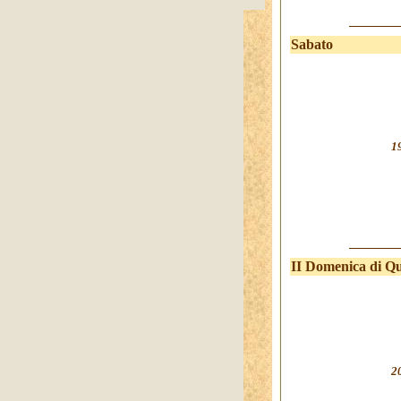
Sabato
1
II Domenica di Q
2