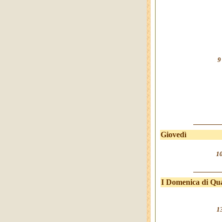
9
Giovedì
1
I Domenica di Qu
1