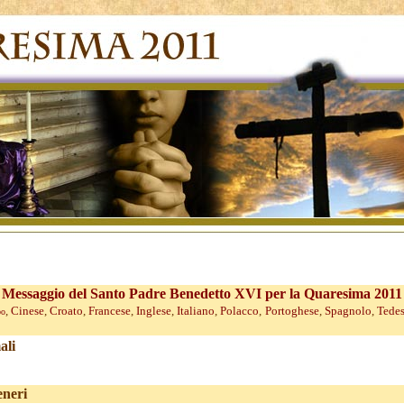
Messaggio del Santo Padre Benedetto XVI per la Quaresima 2011
,
Cinese
,
Croato
,
Francese
,
Inglese
,
Italiano
,
Polacco
,
Portoghese
,
Spagnolo
,
Tede
bo
ali
eneri