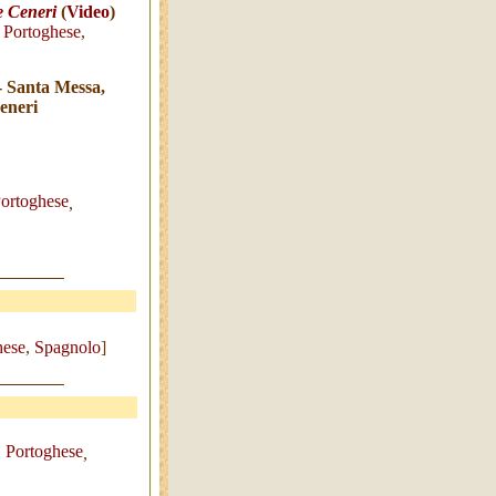
e Ceneri
(
Video
)
,
Portoghese
,
- Santa Messa,
eneri
ortoghese
,
hese
,
Spagnolo
]
Portoghese
,
,