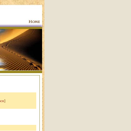
sco
]