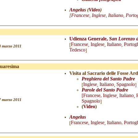
Angelus
(
Video
)
[
Francese
,
Inglese
,
Italiano
,
Porto
Udienza Generale,
San Lorenzo d
Francese
Inglese
Italiano
Portog
[
,
,
,
3 marzo 201
1
Tedesco
]
Quaresima
Visita al Sacrario delle Fosse A
Preghiera del Santo Padre
Inglese
Italiano
Spagnolo
[
,
,
]
Parole del Santo Padre
[
Francese
,
Inglese
Italiano
,
,
7
marzo 2011
Spagnolo
]
(
Video
)
Angelus
Francese
,
Inglese
Italiano
,
Portog
[
,