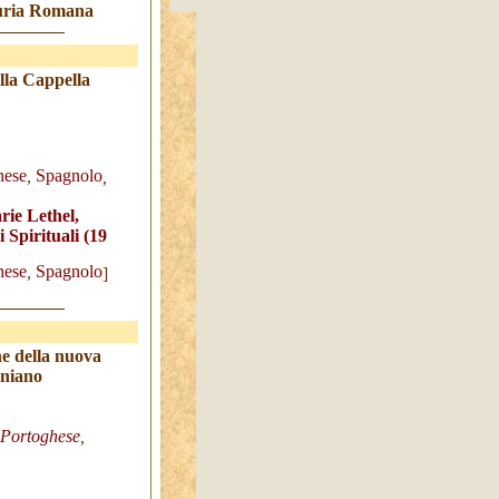
 Curia Romana
ella
Cappella
hese
,
Spagnolo
,
rie Lethel,
 Spirituali (19
hese
,
Spagnolo
]
ne della nuova
iniano
Porto
ghese
,