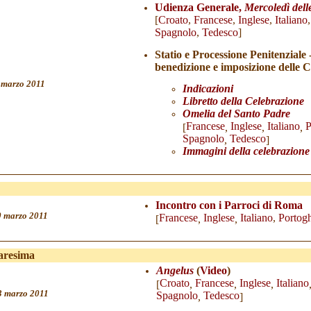
Udienza Generale,
Mercoledì dell
[
Croato
,
Francese
,
Inglese
,
Italiano
Spagnolo
,
Tedesco
]
Statio e Processione Penitenziale
benedizione e imposizione delle C
 marzo 2011
Indicazioni
Libretto della Celebrazione
Omelia del Santo Padre
Francese
Inglese
Italiano
P
[
,
,
,
Spagnolo
Tedesco
,
]
Immagini della celebrazione
Incontro con i Parroci di Roma
0
marzo 2011
Francese
Inglese
Italiano
,
Portog
[
,
,
aresima
Angelus
(
Vide
o
)
Croato
Francese
Inglese
Italiano
[
,
,
,
3
marzo 2011
Spagnolo
Tedesco
,
]