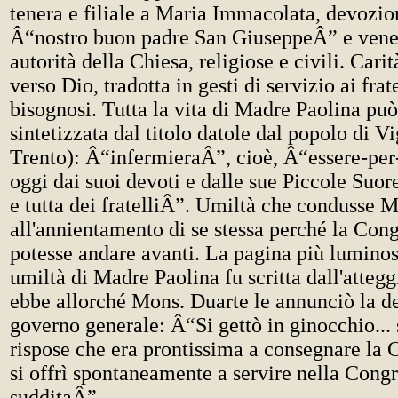
tenera e filiale a Maria Immacolata, devozio
Â“nostro buon padre San GiuseppeÂ” e vener
autorità della Chiesa, religiose e civili. Carit
verso Dio, tradotta in gesti di servizio ai frat
bisognosi. Tutta la vita di Madre Paolina può
sintetizzata dal titolo datole dal popolo di 
Trento): Â“infermieraÂ”, cioè, Â“essere-per-
oggi dai suoi devoti e dalle sue Piccole Suor
e tutta dei fratelliÂ”. Umiltà che condusse 
all'annientamento di se stessa perché la Con
potesse andare avanti. La pagina più luminosa
umiltà di Madre Paolina fu scritta dall'atte
ebbe allorché Mons. Duarte le annunciò la d
governo generale: Â“Si gettò in ginocchio... s
rispose che era prontissima a consegnare la 
si offrì spontaneamente a servire nella Con
sudditaÂ”.