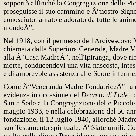
sopportò affinché la Congregazione delle Pi
proseguisse il suo cammino e Â“nostro Signo
conosciuto, amato e adorato da tutte le anime,
mondoÂ”.
Nel 1918, con il permesso dell'Arcivescovo 
chiamata dalla Superiora Generale, Madre V
alla Â“Casa MadreÂ”, nell'Ipiranga, dove rim
morte, conducendovi una vita nascosta, intes
e di amorevole assistenza alle Suore inferme
Come Â“Veneranda Madre FondatriceÂ” fu 
evidenza in occasione del
Decreto di Lode
c
Santa Sede alla Congregazione delle Piccole 
maggio 1933, e nella celebrazione del 50 ann
fondazione, il 12 luglio 1940, allorché Madre
suo Testamento spirituale: Â“Siate umili. C
molto nella divina Provvidenza; mai e poi m