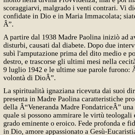
scoraggiarvi, malgrado i venti contrari. Vi d
confidate in Dio e in Maria Immacolata; siate
Â”.
A partire dal 1938 Madre Paolina iniziò ad a
disturbi, causati dal diabete. Dopo due interv
subì l'amputazione prima del dito medio e po
destro, e trascorse gli ultimi mesi nella cecità
9 luglio 1942 e le ultime sue parole furono: 
volontà di DioÂ”.
La spiritualità ignaziana ricevuta dai suoi dire
presenta in Madre Paolina caratteristiche pro
della Â“Veneranda Madre FondatriceÂ” una r
quale si possono ammirare le virtù teologali e
grado eminente o eroico. Fede profonda e fid
in Dio, amore appassionato a Gesù-Eucaristi