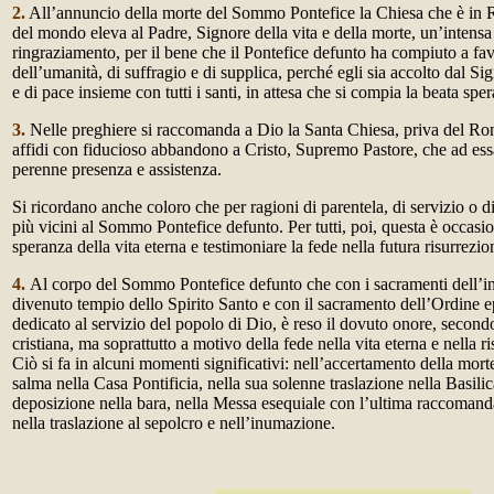
2.
All’annuncio della morte del Sommo Pontefice la Chiesa che è in R
del mondo eleva al Padre, Signore della vita e della morte, un’intensa
ringraziamento, per il bene che il Pontefice defunto ha compiuto a fa
dell’umanità, di suffragio e di supplica, perché egli sia accolto dal Si
e di pace insieme con tutti i santi, in attesa che si compia la beata spe
3.
Nelle preghiere si raccomanda a Dio la Santa Chiesa, priva del Ro
affidi con fiducioso abbandono a Cristo, Supremo Pastore, che ad es
perenne presenza e assistenza.
Si ricordano anche coloro che per ragioni di parentela, di servizio o d
più vicini al Sommo Pontefice defunto. Per tutti, poi, questa è occasi
speranza della vita eterna e testimoniare la fede nella futura risurrezi
4.
Al corpo del Sommo Pontefice defunto che con i sacramenti dell’ini
divenuto tempio dello Spirito Santo e con il sacramento dell’Ordine e
dedicato al servizio del popolo di Dio, è reso il dovuto onore, secondo
cristiana, ma soprattutto a motivo della fede nella vita eterna e nella r
Ciò si fa in alcuni momenti significativi: nell’accertamento della mort
salma nella Casa Pontificia, nella sua solenne traslazione nella Basilic
deposizione nella bara, nella Messa esequiale con l’ultima raccomand
nella traslazione al sepolcro e nell’inumazione.