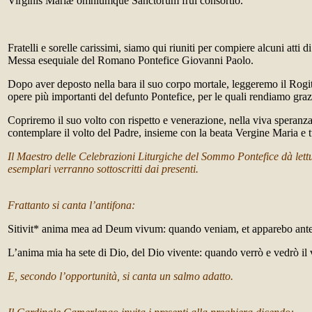
Virginis Mariæ omniumque Sanctorum frui consortio.
Fratelli e sorelle carissimi, siamo qui riuniti per compiere alcuni atti 
Messa esequiale del Romano Pontefice Giovanni Paolo.
Dopo aver deposto nella bara il suo corpo mortale, leggeremo il Rogito
opere più importanti del defunto Pontefice, per le quali rendiamo graz
Copriremo il suo volto con rispetto e venerazione, nella viva speranza
contemplare il volto del Padre, insieme con la beata Vergine Maria e tu
Il Maestro delle Celebrazioni Liturgiche del Sommo Pontefice dà lettu
esemplari verranno sottoscritti dai presenti.
Frattanto si canta l’antifona:
Sitivit* anima mea ad Deum vivum: quando veniam, et apparebo ant
L’anima mia ha sete di Dio, del Dio vivente: quando verrò e vedrò il 
E, secondo l’opportunità, si canta un salmo adatto.