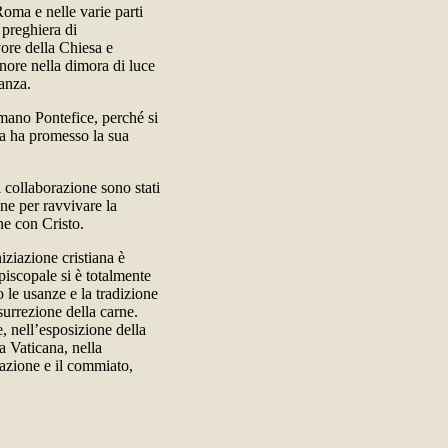
oma e nelle varie parti
 preghiera di
vore della Chiesa e
gnore nella dimora di luce
ranza.
mano Pontefice, perché si
sa ha promesso la sua
i collaborazione sono stati
one per ravvivare la
one con Cristo.
ziazione cristiana è
piscopale si è totalmente
 le usanze e la tradizione
isurrezione della carne.
e, nell’esposizione della
a Vaticana, nella
azione e il commiato,