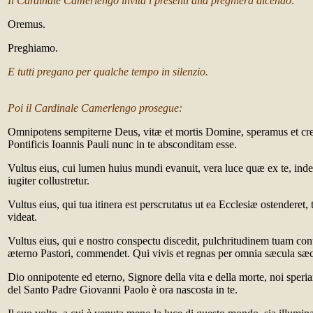
Il Cardinale Camerlengo invita i presenti alla preghiera dicendo:
Oremus.
Preghiamo.
E tutti pregano per qualche tempo in silenzio.
Poi il Cardinale Camerlengo prosegue:
Omnipotens sempiterne Deus, vitæ et mortis Domine, speramus et c
Pontificis Ioannis Pauli nunc in te absconditam esse.
Vultus eius, cui lumen huius mundi evanuit, vera luce quæ ex te, indef
iugiter collustretur.
Vultus eius, qui tua itinera est perscrutatus ut ea Ecclesiæ ostendere
videat.
Vultus eius, qui e nostro conspectu discedit, pulchritudinem tuam con
æterno Pastori, commendet. Qui vivis et regnas per omnia sæcula sæ
Dio onnipotente ed eterno, Signore della vita e della morte, noi speri
del Santo Padre Giovanni Paolo è ora nascosta in te.