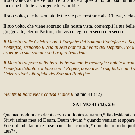
Il suo volto, a cui è venuta meno la luce di questo mondo, sia illumin
luce che ha in te la sorgente inesauribile.
Il suo volto, che ha scrutato le tue vie per mostrarle alla Chiesa, veda 
Il suo volto, che viene sottratto alla nostra vista, contempli la tua bel
gregge a te, eterno Pastore, che vivi e regni nei secoli dei secoli.
Il Maestro delle Celebrazioni Liturgiche del Sommo Pontefice e il S
Pontefice, stendono il velo di seta bianca sul volto del Defunto. Poi
asperge la sua salma con l’acqua benedetta.
Il Maestro depone nella bara la borsa con le medaglie coniate durante
Pontefice defunto e il tubo con il Rogito, dopo averlo sigillato con il si
Celebrazioni Liturgiche del Sommo Pontefice.
Mentre la bara viene chiusa si dice il
Salmo 41 (42).
SALMO 41 (42), 2-6
Quemadmodum desiderat cervus ad fontes aquarum,* ita desiderat an
Sitivit anima mea ad Deum, Deum vivum;* quando veniam et appare
Fuerunt mihi lacrimæ meæ panis die ac nocte,* dum dicitur mihi quot
tuus?».