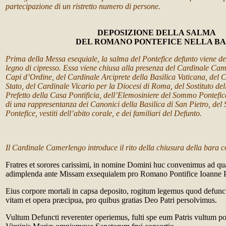
partecipazione di un ristretto numero di persone.
DEPOSIZIONE DELLA SALMA
DEL ROMANO PONTEFICE NELLA B
Prima della Messa esequiale, la salma del Pontefice defunto viene de
legno di cipresso. Essa viene chiusa alla presenza del Cardinale Cam
Capi d’Ordine, del Cardinale Arciprete della Basilica Vaticana, del C
Stato, del Cardinale Vicario per la Diocesi di Roma, del Sostituto dell
Prefetto della Casa Pontificia, dell’Elemosiniere del Sommo Pontefi
di una rappresentanza dei Canonici della Basilica di San Pietro, de
Pontefice, vestiti dell’abito corale, e dei familiari del Defunto.
Il Cardinale Camerlengo introduce il rito della chiusura della bara c
Fratres et sorores carissimi, in nomine Domini huc convenimus ad quæ
adimplenda ante Missam exsequialem pro Romano Pontifice Ioanne 
Eius corpore mortali in capsa deposito, rogitum legemus quod defunc
vitam et opera præcipua, pro quibus gratias Deo Patri persolvimus.
Vultum Defuncti reverenter operiemus, fulti spe eum Patris vultum po