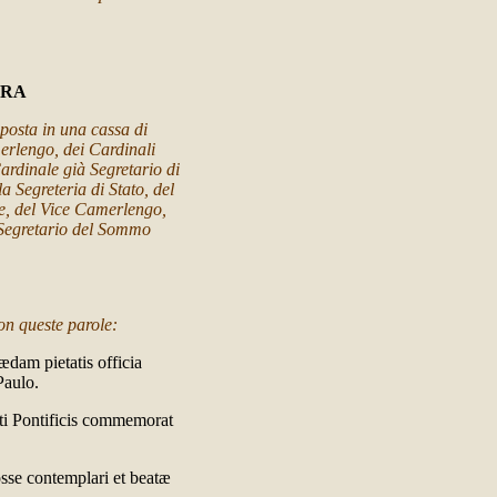
ARA
posta in una cassa di
erlengo, dei Cardinali
ardinale già Segretario di
a Segreteria di Stato, del
ce, del Vice Camerlengo,
l Segretario del Sommo
on queste parole:
dam pietatis officia
Paulo.
ti Pontificis commemorat
sse contemplari et beatæ