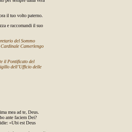
ato per sempre dalla vera
ora il tuo volto paterno.
lezza e raccomandi il suo
egretario del Sommo
 il Cardinale Camerlengo
 il Pontificato del
gillo dell’Ufficio delle
ima mea ad te, Deus.
bo ante faciem Dei?
idie: «Ubi est Deus