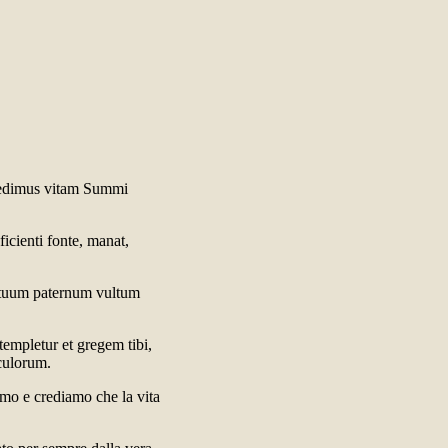
redimus vitam Summi
icienti fonte, manat,
t, tuum paternum vultum
templetur et gregem tibi,
culorum.
amo e crediamo che la vita