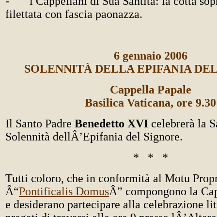
- i Cappellani di Sua Santità: la cotta sopr
filettata con fascia paonazza.
6 gennaio 2006
SOLENNITÀ DELLA EPIFANIA DE
Cappella Papale
Basilica Vaticana, ore 9.30
Il Santo Padre
Benedetto XVI
celebrerà la 
Solennità dellÂ’Epifania del Signore.
* * *
Tutti coloro, che in conformità al Motu Prop
Â“
Pontificalis Domus
Â” compongono la Capp
e desiderano partecipare alla celebrazione li