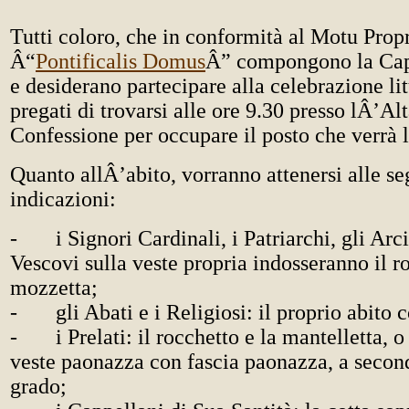
Tutti coloro, che in conformità al Motu Prop
Â“
Pontificalis Domus
Â” compongono la Capp
e desiderano partecipare alla celebrazione li
pregati di trovarsi alle ore 9.30 presso lÂ’Alt
Confessione per occupare il posto che verrà 
Quanto allÂ’abito, vorranno attenersi alle se
indicazioni:
- i Signori Cardinali, i Patriarchi, gli Arci
Vescovi sulla veste propria indosseranno il ro
mozzetta;
- gli Abati e i Religiosi: il proprio abito c
- i Prelati: il rocchetto e la mantelletta, o 
veste paonazza con fascia paonazza, a secon
grado;