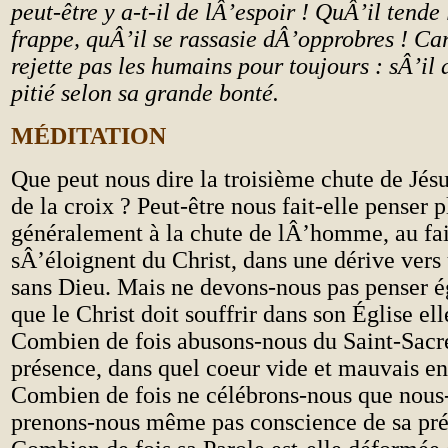
peut-
ê
tre y a-t-il de lÂ’espoir ! QuÂ’il tende 
frappe, quÂ’il se rassasie dÂ’opprobres ! Ca
rejette pas les humains pour toujours : sÂ’il a
pitié selon sa grande bonté.
MÉDITATION
Que peut nous dire la troisième chute de Jésu
de la croix ? Peut-
ê
tre nous fait-elle penser p
généralement à la chute de lÂ’homme, au fa
sÂ’éloignent du Christ, dans une dérive vers
sans Dieu. Mais ne devons-nous pas penser é
que le Christ doit souffrir dans son Église el
Combien de fois abusons-nous du Saint-Sacr
présence, dans quel coeur vide et mauvais ent
Combien de fois ne célébrons-nous que nou
prenons-nous m
ê
me pas conscience de sa pré