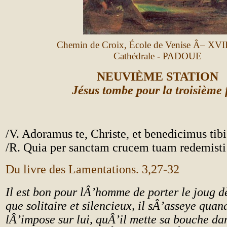
Chemin de Croix, École de Venise Â– XVII
Cathédrale - PADOUE
NEUVIÈME STATION
Jésus tombe pour la troisième 
/V. Adoramus te, Christe, et benedicimus tibi
/R. Quia per sanctam crucem tuam redemis
Du livre des Lamentations. 3,27-32
Il est bon pour lÂ’homme de porter le joug d
que solitaire et silencieux, il sÂ’asseye quan
lÂ’impose sur lui, quÂ’il mette sa bouche dan