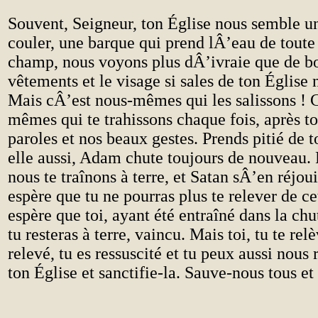
Souvent, Seigneur, ton Église nous semble u
couler, une barque qui prend lÂ’eau de toute 
champ, nous voyons plus dÂ’ivraie que de bo
v
ê
tements et le visage si sales de ton Église 
Mais cÂ’est nous-m
ê
mes qui les salissons !
m
ê
mes qui te trahissons chaque fois, après to
paroles et nos beaux gestes. Prends pitié de t
elle aussi, Adam chute toujours de nouveau. 
nous te traînons à terre, et Satan sÂ’en réjou
espère que tu ne pourras plus te relever de cet
espère que toi, ayant été entraîné dans la chu
tu resteras à terre, vaincu. Mais toi, tu te rel
relevé, tu es ressuscité et tu peux aussi nous
ton Église et sanctifie-la. Sauve-nous tous et