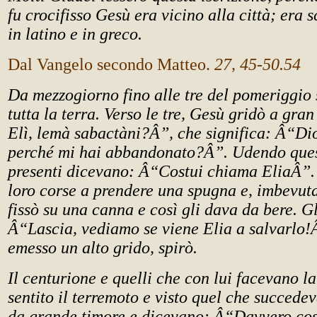
fu crocifisso Gesù era vicino alla città; era s
in latino e in greco.
Dal Vangelo secondo Matteo.
27, 45-50.54
Da mezzogiorno fino alle tre del pomeriggio 
tutta la terra. Verso le tre, Gesù gridò a gra
Elì, lemà sabactàni?Â”, che significa: Â“Di
perché mi hai abbandonato?Â”. Udendo quest
presenti dicevano: Â“Costui chiama EliaÂ”. 
loro corse a prendere una spugna e, imbevuta
fissò su una canna e così gli dava da bere. Gl
Â“Lascia, vediamo se viene Elia a salvarlo!
emesso un alto grido, spirò.
Il centurione e quelli che con lui facevano l
sentito il terremoto e visto quel che succedev
da grande timore e dicevano: Â“Davvero cost