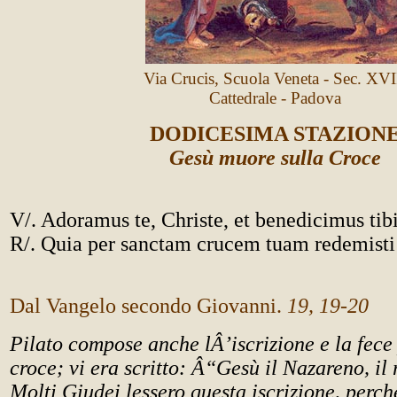
Via Crucis, Scuola Veneta - Sec. XVI
Cattedrale - Padova
DODICESIMA STAZION
Gesù muore sulla Croce
V/. Adoramus te, Christe, et benedicimus tibi
R/. Quia per sanctam crucem tuam redemis
Dal Vangelo secondo Giovanni.
19, 19-20
Pilato compose anche lÂ’iscrizione e la fece 
croce; vi era scritto: Â“Gesù il Nazareno, il
Molti Giudei lessero questa iscrizione, perch