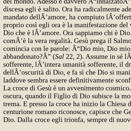
del mondo. Adesso è davvero Â“innalzatoÂ”.
discesa egli è salito. Ora ha radicalmente ad
mandato dellÂ’amore, ha compiuto lÂ’offerta
proprio così egli ora è la manifestazione del 
Dio che è lÂ’amore. Ora sappiamo chi è Dio
comÂ’è la vera regalità. Gesù prega il Salmo
comincia con le parole: Â“Dio mio, Dio mio
abbandonato?Â” (
Sal
22, 2). Assume in sé lÂ
sofferente, lÂ’intera umanità sofferente, il
dellÂ’oscurità di Dio, e fa sì che Dio si mani
laddove sembra essere definitivamente sconfi
La croce di Gesù è un avvenimento cosmico.
oscura, quando il Figlio di Dio subisce la mor
trema. E presso la croce ha inizio la Chiesa d
centurione romano riconosce, capisce che Ges
Dio. Dalla croce egli trionfa, sempre di nuov