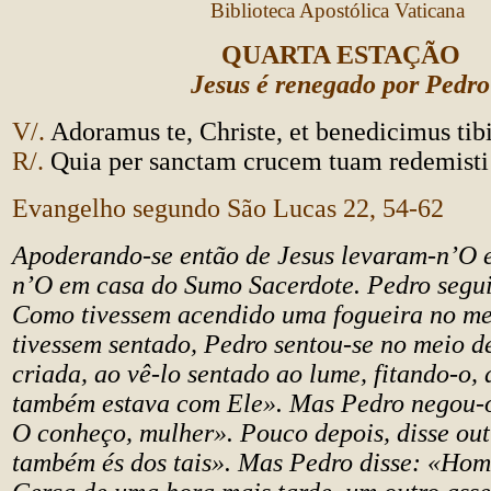
Biblioteca Apostólica Vaticana
QUARTA ESTAÇÃO
Jesus é renegado por Pedro
V/.
Adoramus te, Christe, et benedicimus tibi
R/.
Quia per sanctam crucem tuam redemist
Evangelho segundo São Lucas 22, 54-62
Apoderando-se então de Jesus levaram-n’O e
n’O em casa do Sumo Sacerdote. Pedro segui
Como tivessem acendido uma fogueira no mei
tivessem sentado, Pedro sentou-se no meio d
criada, ao vê-lo sentado ao lume, fitando-o, 
também estava com Ele». Mas Pedro negou-o
O conheço, mulher». Pouco depois, disse out
também és dos tais». Mas Pedro disse: «Hom