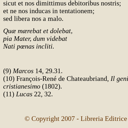
sicut et nos dimittimus debitoribus nostris;
et ne nos inducas in tentationem;
sed libera nos a malo.
Quæ mærebat et dolebat,
pia Mater, dum videbat
Nati pœnas incliti.
(9)
Marcos
14, 29.31.
(10) François-René de Chateaubriand,
Il gen
cristianesimo
(1802).
(11)
Lucas
22, 32.
© Copyright 2007 - Libreria Editrice