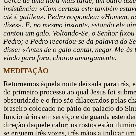
Cerca de uma hora mais tarde, um outro ass
insistência: «Com certeza este também estav
até é galileu». Pedro respondeu: «Homem, nã
dizes». E, no mesmo instante, estando ele ain
cantou um galo. Voltando-Se, o Senhor fixou
Pedro; e Pedro recordou-se da palavra do Se
disse: «Antes de o galo cantar, negar-Me-ás t
vindo para fora, chorou amargamente.
MEDITAÇÃO
Retornemos àquela noite deixada para trás, e
do primeiro processo ao qual Jesus foi subme
obscuridade e o frio são dilacerados pelas 
braseiro colocado no pátio do palácio do Sin
funcionários em serviço e de guarda estend
direção daquele calor; os rostos estão ilumin
se erguem três vozes, três mãos a indicar um