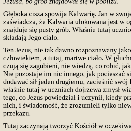
Jezusa, bo grób znajdował się w pobliżu.
Głęboka cisza spowija Kalwarię. Jan w swoj
zaświadcza, że Kalwaria ulokowana jest w o
znajduje się pusty grób. Właśnie tutaj uczni
składają Jego ciało.
Ten Jezus, nie tak dawno rozpoznawany jako 
człowiekiem, a tutaj, martwe ciało. W głuch
czują się zagubieni, nie wiedzą, co robić, ja
Nie pozostaje im nic innego, jak pocieszać 
dodawać sił jeden drugiemu, zacieśnić swój 
właśnie tutaj w uczniach dojrzewa zmysł wi
tego, co Jezus powiedział i uczynił, kiedy p
nich, i świadomość, że zrozumieli tylko nie
przekazu.
Tutaj zaczynają tworzyć Kościół w oczekiw