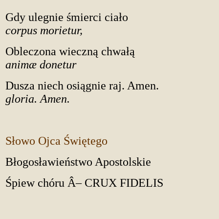
Gdy ulegnie śmierci ci
corpus morietur,
Obleczona wieczną chwa
animæ donetur
Dusza niech osiągnie raj. Am
gloria. Amen.
Słowo Ojca Świętego
Błogosławieństwo Apostolskie
Śpiew chóru Â– CRUX FIDELIS